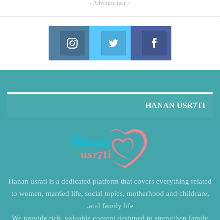
- Advertisement -
Instagram
Twitter
Facebook
in us on Instagram
Join us on Twitter
Join us on Facebook
HANAN USR7TI
Hanan usrati is a dedicated platform that covers everything related
to women, married life, social topics, motherhood and childcare,
and family life.
We provide rich, valuable content designed to strengthen family