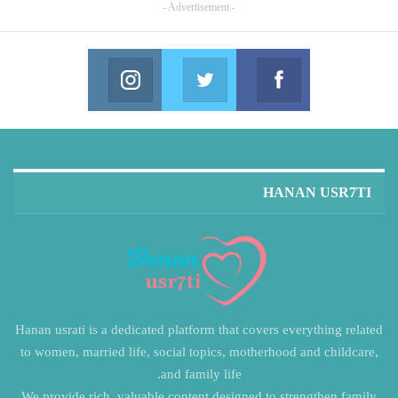
- Advertisement -
Instagram
Twitter
Facebook
in us on Instagram
Join us on Twitter
Join us on Facebook
HANAN USR7TI
Hanan usrati is a dedicated platform that covers everything related
to women, married life, social topics, motherhood and childcare,
and family life.
We provide rich, valuable content designed to strengthen family