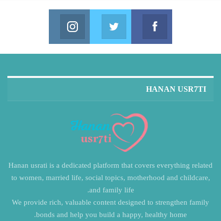
Instagram
Twitter
Facebook
in us on Instagram
Join us on Twitter
Join us on Facebook
HANAN USR7TI
Hanan usrati is a dedicated platform that covers everything related
to women, married life, social topics, motherhood and childcare,
and family life.
We provide rich, valuable content designed to strengthen family
bonds and help you build a happy, healthy home.