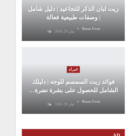
زيت لبان الذكر للتجاعيد | دليل شامل
| وصفات طبيعية فعالة
Hanan Usrati
يناير 29, 2026
المرأة
فوائد زيت السمسم للوجه | دليلك
الشامل للحصول على بشرة نضرة…
Hanan Usrati
يناير 28, 2026
AD