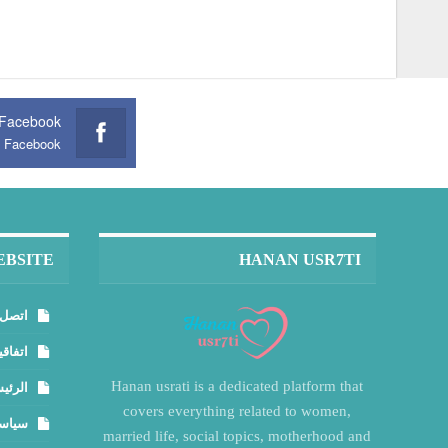
Facebook
n Facebook
EBSITE
HANAN USR7TI
اتصل 
اتفاقي
Hanan usrati is a dedicated platform that
الرئي
covers everything related to women,
سياسة
married life, social topics, motherhood and