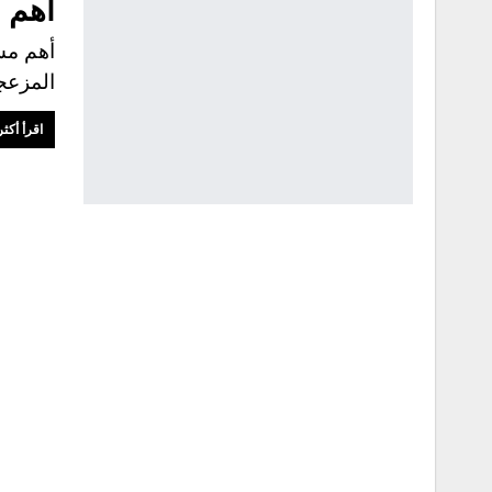
أهم 
أهم مش
المزع
اقرأ أكثر.