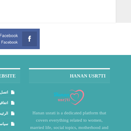
Facebook
n Facebook
EBSITE
HANAN USR7TI
اتصل 
اتفاقي
Hanan usrati is a dedicated platform that
الرئي
covers everything related to women,
سياسة
married life, social topics, motherhood and