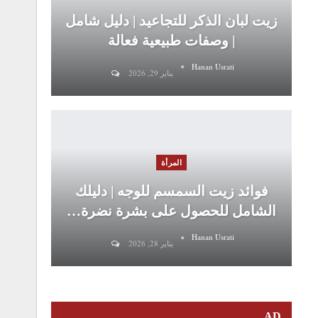
زيت لبان الذكر للتجاعيد | دليل شامل
| وصفات طبيعية فعالة
Hanan Usrati
يناير 29, 2026
المرأة
فوائد زيت السمسم للوجه | دليلك
الشامل للحصول على بشرة نضرة…
Hanan Usrati
يناير 28, 2026
AD