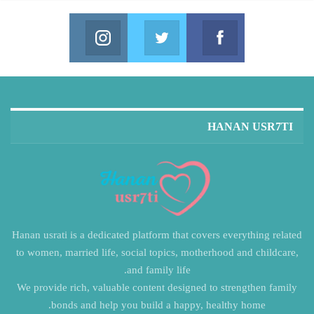
Instagram
Twitter
Facebook
in us on Instagram
Join us on Twitter
Join us on Facebook
HANAN USR7TI
Hanan usrati is a dedicated platform that covers everything related
to women, married life, social topics, motherhood and childcare,
and family life.
We provide rich, valuable content designed to strengthen family
bonds and help you build a happy, healthy home.