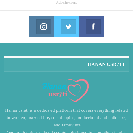
- Advertisement -
Instagram
Twitter
Facebook
in us on Instagram
Join us on Twitter
Join us on Facebook
HANAN USR7TI
Hanan usrati is a dedicated platform that covers everything related
to women, married life, social topics, motherhood and childcare,
and family life.
We provide rich, valuable content designed to strengthen family