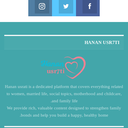
Instagram
Twitter
Facebook
in us on Instagram
Join us on Twitter
Join us on Facebook
HANAN USR7TI
Hanan usrati is a dedicated platform that covers everything related
to women, married life, social topics, motherhood and childcare,
and family life.
We provide rich, valuable content designed to strengthen family
bonds and help you build a happy, healthy home.