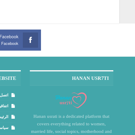
Facebook
n Facebook
EBSITE
HANAN USR7TI
اتصل 
اتفاقي
Hanan usrati is a dedicated platform that
الرئي
covers everything related to women,
سياسة
married life, social topics, motherhood and