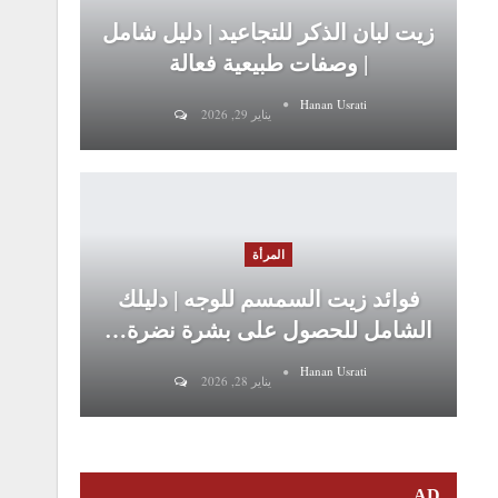
زيت لبان الذكر للتجاعيد | دليل شامل
| وصفات طبيعية فعالة
Hanan Usrati
يناير 29, 2026
المرأة
فوائد زيت السمسم للوجه | دليلك
الشامل للحصول على بشرة نضرة…
Hanan Usrati
يناير 28, 2026
AD