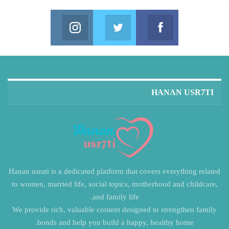
Instagram
Twitter
Facebook
in us on Instagram
Join us on Twitter
Join us on Facebook
HANAN USR7TI
Hanan usrati is a dedicated platform that covers everything related
to women, married life, social topics, motherhood and childcare,
and family life.
We provide rich, valuable content designed to strengthen family
bonds and help you build a happy, healthy home.