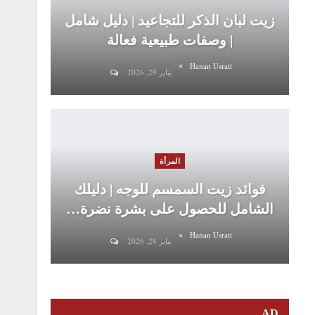
زيت لبان الذكر للتجاعيد | دليل شامل
| وصفات طبيعية فعالة
Hanan Usrati
يناير 29, 2026
المرأة
فوائد زيت السمسم للوجه | دليلك
الشامل للحصول على بشرة نضرة…
Hanan Usrati
يناير 28, 2026
AD