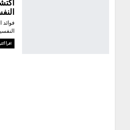
النفس
فوائد 
النفسي
اقرأ أكثر.