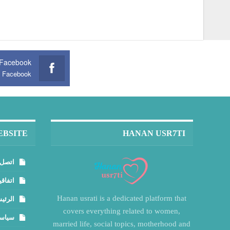
Facebook
n Facebook
EBSITE
HANAN USR7TI
اتصل 
اتفاقي
Hanan usrati is a dedicated platform that
الرئي
covers everything related to women,
سياسة
married life, social topics, motherhood and