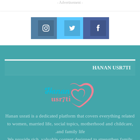
- Advertisement -
Instagram
Twitter
Facebook
in us on Instagram
Join us on Twitter
Join us on Facebook
HANAN USR7TI
Hanan usrati is a dedicated platform that covers everything related
to women, married life, social topics, motherhood and childcare,
and family life.
We provide rich, valuable content designed to strengthen family