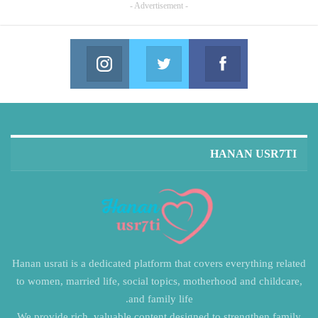
- Advertisement -
Instagram
Twitter
Facebook
in us on Instagram
Join us on Twitter
Join us on Facebook
HANAN USR7TI
Hanan usrati is a dedicated platform that covers everything related
to women, married life, social topics, motherhood and childcare,
and family life.
We provide rich, valuable content designed to strengthen family