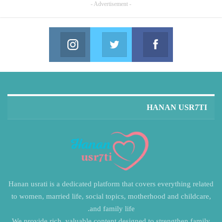
- Advertisement -
Instagram
Twitter
Facebook
in us on Instagram
Join us on Twitter
Join us on Facebook
HANAN USR7TI
Hanan usrati is a dedicated platform that covers everything related
to women, married life, social topics, motherhood and childcare,
and family life.
We provide rich, valuable content designed to strengthen family