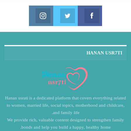
Instagram
Twitter
Facebook
in us on Instagram
Join us on Twitter
Join us on Facebook
HANAN USR7TI
Hanan usrati is a dedicated platform that covers everything related
to women, married life, social topics, motherhood and childcare,
and family life.
We provide rich, valuable content designed to strengthen family
bonds and help you build a happy, healthy home.