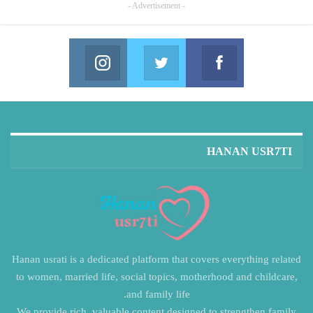
- Advertisement -
Instagram
Twitter
Facebook
in us on Instagram
Join us on Twitter
Join us on Facebook
HANAN USR7TI
Hanan usrati is a dedicated platform that covers everything related
to women, married life, social topics, motherhood and childcare,
and family life.
We provide rich, valuable content designed to strengthen family