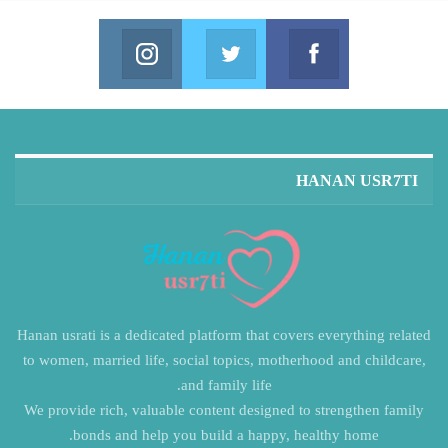
Instagram
Twitter
Facebook
in us on Instagram
Join us on Twitter
Join us on Facebook
HANAN USR7TI
Hanan usrati is a dedicated platform that covers everything related
to women, married life, social topics, motherhood and childcare,
and family life.
We provide rich, valuable content designed to strengthen family
bonds and help you build a happy, healthy home.