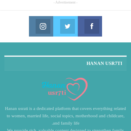
- Advertisement -
Instagram
Twitter
Facebook
in us on Instagram
Join us on Twitter
Join us on Facebook
HANAN USR7TI
Hanan usrati is a dedicated platform that covers everything related
to women, married life, social topics, motherhood and childcare,
and family life.
We provide rich, valuable content designed to strengthen family