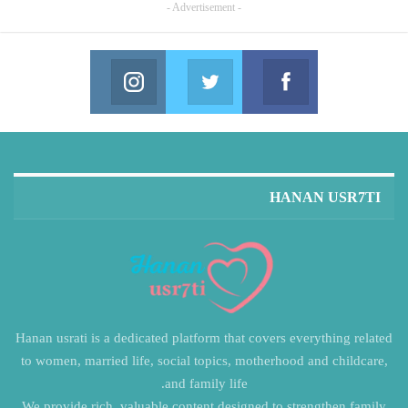
- Advertisement -
Instagram
Twitter
Facebook
in us on Instagram
Join us on Twitter
Join us on Facebook
HANAN USR7TI
Hanan usrati is a dedicated platform that covers everything related
to women, married life, social topics, motherhood and childcare,
and family life.
We provide rich, valuable content designed to strengthen family