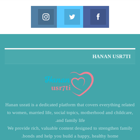
Instagram
Twitter
Facebook
in us on Instagram
Join us on Twitter
Join us on Facebook
HANAN USR7TI
Hanan usrati is a dedicated platform that covers everything related
to women, married life, social topics, motherhood and childcare,
and family life.
We provide rich, valuable content designed to strengthen family
bonds and help you build a happy, healthy home.