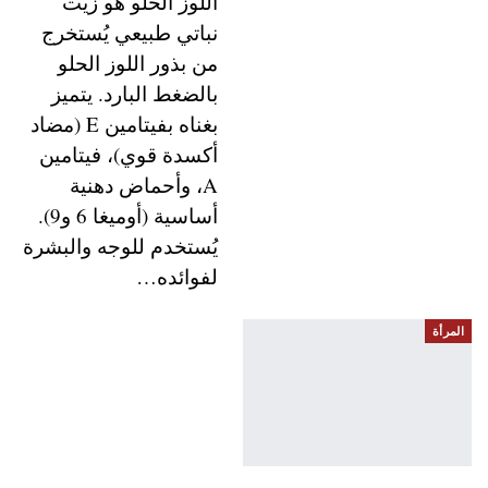
اللوز الحلو هو زيت
نباتي طبيعي يُستخرج
من بذور اللوز الحلو
بالضغط البارد. يتميز
بغناه بفيتامين E (مضاد
أكسدة قوي)، فيتامين
A، وأحماض دهنية
أساسية (أوميغا 6 و9).
يُستخدم للوجه والبشرة
لفوائده…
المرأة