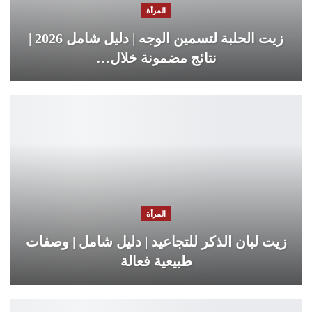
المرأة
زيت الحلبة لتسمين الوجه | دليل شامل 2026 |
نتائج مضمونة خلال…
المرأة
زيت لبان الذكر للتجاعيد | دليل شامل | وصفات
طبيعية فعالة