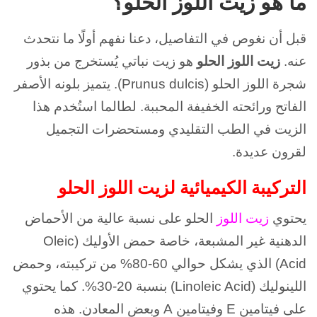
ما هو زيت اللوز الحلو؟
قبل أن نغوص في التفاصيل، دعنا نفهم أولًا ما نتحدث
عنه.
زيت اللوز الحلو
هو زيت نباتي يُستخرج من بذور
شجرة اللوز الحلو (Prunus dulcis). يتميز بلونه الأصفر
الفاتح ورائحته الخفيفة المحببة. لطالما استُخدم هذا
الزيت في الطب التقليدي ومستحضرات التجميل
لقرون عديدة.
التركيبة الكيميائية لزيت اللوز الحلو
يحتوي
زيت اللوز
الحلو على نسبة عالية من الأحماض
الدهنية غير المشبعة، خاصة حمض الأوليك (Oleic
Acid) الذي يشكل حوالي 60-80% من تركيبته، وحمض
اللينوليك (Linoleic Acid) بنسبة 20-30%. كما يحتوي
على فيتامين E وفيتامين A وبعض المعادن. هذه