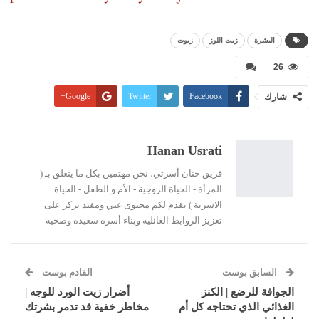
البشرة
زيت اللوز
زيوت
26
شارك
Facebook
Twitter
Google+
Pinterest
WhatsApp
ReddIt
البريد الإلكتروني
Linkedin
طباعة
Hanan Usrati
فريق حنان أسرتي، نحن مهتمين بكل ما يتعلق بـ (
المرأة - الحياة الزوجية - الأم و الطفل - الحياة
الاسرية ) نقدم لكم محتوى غني ومفيد يركز على
تعزيز الروابط العائلية وبناء أسرة سعيدة وصحية
السابق بوست
القادم بوست
الجوافة للرضع | الكنز
أضرار زيت الورد للوجه |
الغذائي الذي تحتاجه كل أم
مخاطر خفية قد تدمر بشرتك