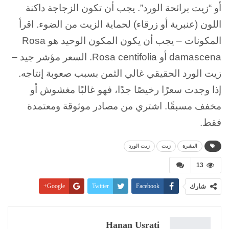
أو “زيت برائحة الورد”. يجب أن تكون الزجاجة داكنة
اللون (عنبرية أو زرقاء) لحماية الزيت من الضوء. اقرأ
المكونات – يجب أن يكون المكون الوحيد هو Rosa
damascena أو Rosa centifolia. السعر مؤشر جيد –
زيت الورد الحقيقي غالي الثمن بسبب صعوبة إنتاجه.
إذا وجدت سعرًا رخيصًا جدًا، فهو غالبًا مغشوش أو
مخفف مسبقًا. اشتري من مصادر موثوقة ومعتمدة
فقط.
البشرة
زيت
زيت الورد
13
شارك
Facebook
Twitter
Google+
Pinterest
WhatsApp
ReddIt
البريد الإلكتروني
Linkedin
طباعة
Hanan Usrati