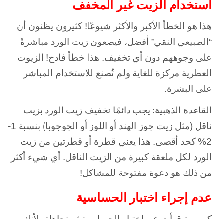
استخدام الزيت غير المخفف
هذا هو الخطأ الأكبر والأكثر شيوعًا! كثيرون يظنون أن
“الطبيعي النقي” أفضل، فيضعون زيت الورد مباشرةً
على وجوههم دون أي تخفيف. هذا خطأ فادح! الزيوت
العطرية مركزة للغاية ولم تُصنع للاستخدام المباشر
على البشرة.
القاعدة الذهبية: يجب دائمًا تخفيف زيت الورد بزيت
ناقل (مثل زيت جوز الهند أو اللوز أو الجوجوبا) بنسبة 1-
2% كحد أقصى. هذا يعني قطرة أو قطرتين من زيت
الورد لكل ملعقة كبيرة من الزيت الناقل. أي شيء أكثر
من ذلك هو دعوة مفتوحة للمشاكل!
عدم إجراء اختبار الحساسية
كم مرة قرأت عن اختبار الحساسية ثم تجاهلته لأنك