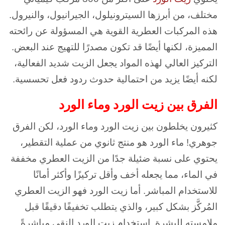
مختلف، من أبرزها السيترونيلول، الجيرانيول، والنيرول.
هذه المركبات العطرية القوية هي المسؤولة عن رائحته
المميزة، لكنها أيضًا قد تكون مصدرًا للتهيج عند البعض.
التركيز العالي لهذه المواد يجعل الزيت شديد الفعالية،
لكنه أيضًا يزيد من احتمالية حدوث ردود فعل تحسسية.
الفرق بين زيت الورد وماء الورد
كثيرون يخلطون بين زيت الورد وماء الورد، لكن الفرق
جوهري! ماء الورد هو منتج ثانوي من عملية التقطير،
يحتوي على نسبة ضئيلة جدًا من الزيت العطري مخففة
في الماء، مما يجعله أخف وأقل تركيزًا وأكثر أمانًا
للاستخدام المباشر. أما زيت الورد فهو الزيت العطري
المُركَّز بشكل كبير، والذي يتطلب تخفيفًا دقيقًا قبل
ملامسته للبشرة. استخدام زيت الورد النقي مباشرةً