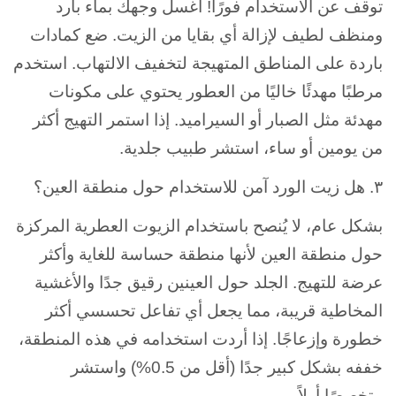
توقف عن الاستخدام فورًا! اغسل وجهك بماء بارد
ومنظف لطيف لإزالة أي بقايا من الزيت. ضع كمادات
باردة على المناطق المتهيجة لتخفيف الالتهاب. استخدم
مرطبًا مهدئًا خاليًا من العطور يحتوي على مكونات
مهدئة مثل الصبار أو السيراميد. إذا استمر التهيج أكثر
من يومين أو ساء، استشر طبيب جلدية.
٣. هل زيت الورد آمن للاستخدام حول منطقة العين؟
بشكل عام، لا يُنصح باستخدام الزيوت العطرية المركزة
حول منطقة العين لأنها منطقة حساسة للغاية وأكثر
عرضة للتهيج. الجلد حول العينين رقيق جدًا والأغشية
المخاطية قريبة، مما يجعل أي تفاعل تحسسي أكثر
خطورة وإزعاجًا. إذا أردت استخدامه في هذه المنطقة،
خففه بشكل كبير جدًا (أقل من 0.5%) واستشر
متخصصًا أولاً.