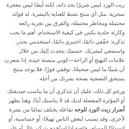
زيت الورد ليس شريرًا بحد ذاته، لكنه أيضًا ليس معجزة
سحرية. مثل أي منتج نشط للعناية بالبشرة، له فوائد
محتملة ومخاطر محتملة، والفرق بين تجربة رائعة
وكارثة جلدية يكمن في كيفية الاستخدام. أهم ما يجب
تذكره: خفّفي دائمًا، اختبري دائمًا، استخدمي بحذر،
واستمعي لبشرتك. جسمك يتحدث إليك من خلال
علامات التهيج أو الراحة—كوني منصتة جيدة. إذا شعرتِ
أن شيئًا ما ليس صحيحًا، توقفي فورًا، فلا يوجد منتج
يستحق التضحية بصحة بشرتك من أجله.
ورغم كل ذلك، عليكِ أن تتذكري أن ما يناسب صديقتك
أو المؤثرة المفضلة لديك قد لا يناسبك أبدًا. وهنا يظهر
أضرار زيت الورد للوجه
تفاعله يختلف تمامًا من بشرة
لأخرى، وقد يسبب لبعض الناس تهيجًا، أو حساسية، أو
انسدادًا للمسام، خاصة إذا استُخدم بتركيز عالٍ أو على