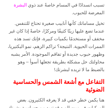
تسبب انسدادًا في المسام خاصةً عند ذوي
البشرة
المعرضة للحبوب.
تخيل مساماتك كأنها أنابيب صغيرة تحتاج للتنفس.
عندما تضع عليها زيتًا كثيفًا ومركزًا، خاصةً إذا كان غير
مخفف أو مستخدمًا بكميات كبيرة، فإنك تسد هذه
الممرات الحيوية. النتيجة؟ تراكم الزهم، نمو البكتيريا،
وظهور حبوب جديدة أو تفاقم الموجودة. الأمر يشبه
محاولتك حل مشكلة بطريقة تجعلها أسوأ – وهو
بالضبط ما لا تريده لبشرتك!
التفاعل مع أشعة الشمس والحساسية
الضوئية
هنا يكمن خطر خفي قد لا يعرفه الكثيرون. بعض
المركبات في زيت الورد قد تزيد من حساسية بشرتك