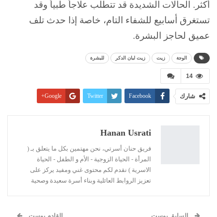
أكثر. الحالات الشديدة قد تتطلب علاجاً طبياً وقد
تستغرق أسابيع للشفاء التام، خاصة إذا حدث تلف
عميق لحاجز البشرة.
الوجة
زيت
زيت لبان الدكر
للبشرة
14
شارك
Facebook
Twitter
Google+
Pinterest
WhatsApp
ReddIt
البريد الإلكتروني
Linkedin
طباعة
Hanan Usrati
فريق حنان أسرتي، نحن مهتمين بكل ما يتعلق بـ (
المرأة - الحياة الزوجية - الأم و الطفل - الحياة
الاسرية ) نقدم لكم محتوى غني ومفيد يركز على
تعزيز الروابط العائلية وبناء أسرة سعيدة وصحية
السابق بوست
القادم بوست