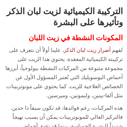
التركيبة الكيميائية لزيت لبان الذكر
وتأثيرها على البشرة
المكونات النشطة في زيت اللبان
لفهم
أضرار زيت لبان الذكر
، علينا أولاً أن نتعرف على
تركيبته الكيميائية المعقدة. يحتوي هذا الزيت على
مجموعة متنوعة من المركبات النشطة بيولوجياً، أبرزها
أحماض البوسويليك التي تُعتبر المسؤول الأول عن
الخصائص العلاجية للزيت. كما يحتوي على مونوتربينات
مثل ألفا-بينين، وليمونين، وميرسين.
هذه المركبات، رغم فوائدها، قد تكون سيفاً ذا حدين.
فالتركيز العالي للمونوتربينات يمكن أن يسبب تهيجاً
شديداً للبشرة الحساسة، بينما قد تؤدي أحماض