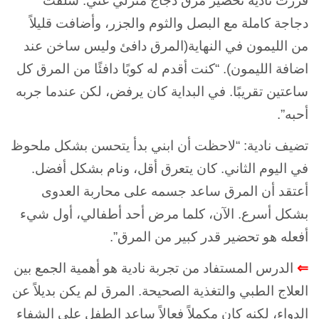
قررت نادية تحضير مرق دجاج منزلي غني. سلقت
دجاجة كاملة مع البصل والثوم والجزر، وأضافت قليلاً
من الليمون في النهاية(المرق دافئ وليس ساخن عند
اضافة الليمون). “كنت أقدم له كوبًا دافئًا من المرق كل
ساعتين تقريبًا. في البداية كان يرفض، لكن عندما جربه
أحبه”.
تضيف نادية: “لاحظت أن ابني بدأ يتحسن بشكل ملحوظ
في اليوم الثاني. كان يتعرق أقل، ونام بشكل أفضل.
أعتقد أن المرق ساعد جسمه على محاربة العدوى
بشكل أسرع. الآن، كلما مرض أحد أطفالي، أول شيء
أفعله هو تحضير قدر كبير من المرق”.
⇐
الدرس المستفاد من تجربة نادية هو أهمية الجمع بين
العلاج الطبي والتغذية الصحيحة. المرق لم يكن بديلاً عن
الدواء، لكنه كان مكملاً فعالاً ساعد الطفل على الشفاء