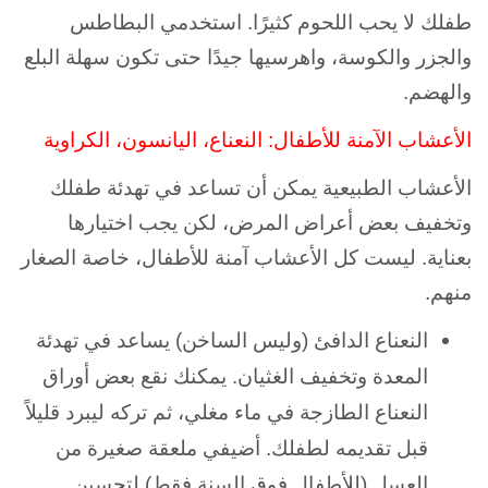
طفلك لا يحب اللحوم كثيرًا. استخدمي البطاطس
والجزر والكوسة، واهرسيها جيدًا حتى تكون سهلة البلع
والهضم.
الأعشاب الآمنة للأطفال: النعناع، اليانسون، الكراوية
الأعشاب الطبيعية يمكن أن تساعد في تهدئة طفلك
وتخفيف بعض أعراض المرض، لكن يجب اختيارها
بعناية. ليست كل الأعشاب آمنة للأطفال، خاصة الصغار
منهم.
النعناع الدافئ (وليس الساخن) يساعد في تهدئة
المعدة وتخفيف الغثيان. يمكنك نقع بعض أوراق
النعناع الطازجة في ماء مغلي، ثم تركه ليبرد قليلاً
قبل تقديمه لطفلك. أضيفي ملعقة صغيرة من
العسل (للأطفال فوق السنة فقط) لتحسين