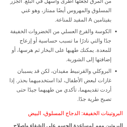
من المرق لجعلها أطرى وأسهل في البلع. الجزر
المسلوق والمهروس أيضًا ممتاز، وهو غني
بفيتامين A المفيد للمناعة.
الكوسة والقرع العسلي من الخضروات الخفيفة
جدًا والتي نادرًا ما تسبب حساسية أو إزعاج
للمعدة. يمكنك طهيها على البخار ثم هرسها، أو
إضافتها إلى الشوربة.
البروكلي والقرنبيط مفيدان، لكن قد يسببان
غازات لبعض الأطفال، لذا استخدميهما بحذر. إذا
أردت تقديمهما، تأكدي من طهيهما جيدًا حتى
تصبح طرية جدًا.
البروتينات الخفيفة: الدجاج المسلوق، البيض
البروتين مهم لمساعدة الجسم على الشفاء وإصلاح