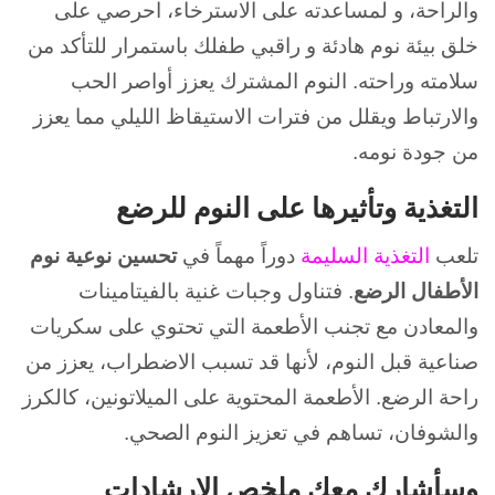
والراحة،
و لمساعدته على الاسترخاء، احرصي على
خلق بيئة نوم هادئة و
راقبي طفلك باستمرار للتأكد من
سلامته وراحته.
النوم المشترك يعزز أواصر الحب
والارتباط ويقلل من فترات الاستيقاظ الليلي مما يعزز
من جودة نومه.
التغذية وتأثيرها على النوم للرضع
تلعب
التغذية السليمة
دوراً مهماً في
تحسين نوعية نوم
الأطفال الرضع
. ف
تناول وجبات غنية بالفيتامينات
والمعادن
مع تجنب الأطعمة التي تحتوي على سكريات
صناعية قبل النوم، لأنها قد تسبب الاضطراب، يعزز من
راحة الرضع.
الأطعمة المحتوية على الميلاتونين، كالكرز
والشوفان، تساهم في تعزيز النوم الصحي.
وسأشارك معك ملخص الإرشادات