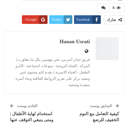
8
شارك
Facebook
Twitter
Google+
Pinterest
WhatsApp
ReddIt
البريد الإلكتروني
Linkedin
طباعة
Hanan Usrati
فريق حنان أسرتي، نحن مهتمين بكل ما يتعلق بـ (
المرأة - الحياة الزوجية - منوعات اجتماعية - الأم و
الطفل - الحياة الاسرية ) نقدم لكم محتوى غني
ومفيد يركز على تعزيز الروابط العائلية وبناء أسرة
سعيدة وصحية
السابق بوست
القادم بوست
كيفية التعامل مع النوم
استخدام لهاية الأطفال |
الخفيف للرضع
ومتى ينبغي التوقف عنها