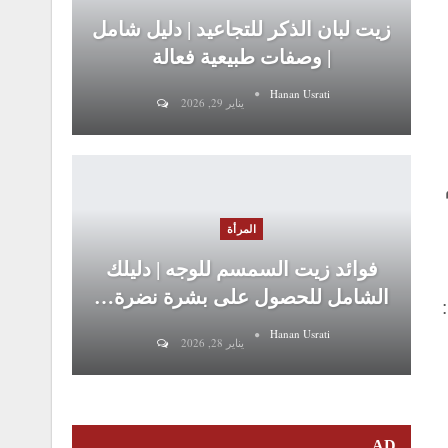
زيت لبان الذكر للتجاعيد | دليل شامل
| وصفات طبيعية فعالة
Hanan Usrati
يناير 29, 2026
المرأة
فوائد زيت السمسم للوجه | دليلك
الشامل للحصول على بشرة نضرة…
Hanan Usrati
يناير 28, 2026
AD