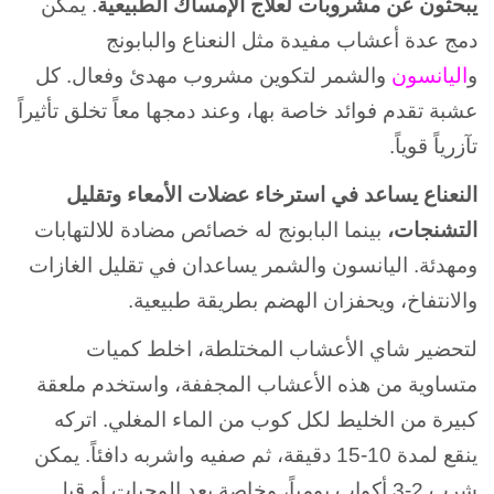
يبحثون عن مشروبات لعلاج الإمساك الطبيعية
. يمكن
دمج عدة أعشاب مفيدة مثل النعناع والبابونج
و
اليانسون
والشمر لتكوين مشروب مهدئ وفعال. كل
عشبة تقدم فوائد خاصة بها، وعند دمجها معاً تخلق تأثيراً
تآزرياً قوياً.
النعناع يساعد في استرخاء عضلات الأمعاء وتقليل
التشنجات،
بينما البابونج له خصائص مضادة للالتهابات
ومهدئة. اليانسون والشمر يساعدان في تقليل الغازات
والانتفاخ، ويحفزان الهضم بطريقة طبيعية.
لتحضير شاي الأعشاب المختلطة، اخلط كميات
متساوية من هذه الأعشاب المجففة، واستخدم ملعقة
كبيرة من الخليط لكل كوب من الماء المغلي. اتركه
ينقع لمدة 10-15 دقيقة، ثم صفيه واشربه دافئاً. يمكن
شرب 2-3 أكواب يومياً، وخاصة بعد الوجبات أو قبل