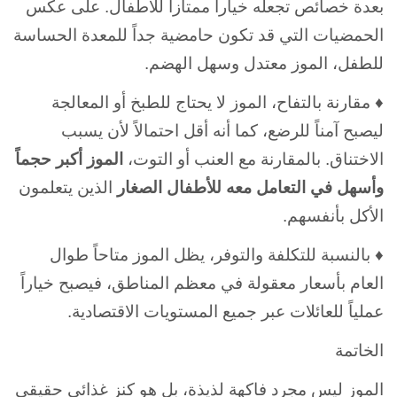
بعدة خصائص تجعله خياراً ممتازاً للأطفال. على عكس
الحمضيات التي قد تكون حامضية جداً للمعدة الحساسة
للطفل، الموز معتدل وسهل الهضم.
♦ مقارنة بالتفاح، الموز لا يحتاج للطبخ أو المعالجة
ليصبح آمناً للرضع، كما أنه أقل احتمالاً لأن يسبب
الاختناق. بالمقارنة مع العنب أو التوت،
الموز أكبر حجماً
وأسهل في التعامل معه للأطفال الصغار
الذين يتعلمون
الأكل بأنفسهم.
♦ بالنسبة للتكلفة والتوفر، يظل الموز متاحاً طوال
العام بأسعار معقولة في معظم المناطق، فيصبح خياراً
عملياً للعائلات عبر جميع المستويات الاقتصادية.
الخاتمة
الموز ليس مجرد فاكهة لذيذة، بل هو كنز غذائي حقيقي