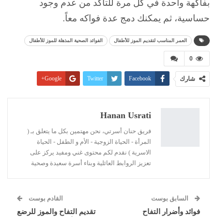
بفاكهة واحدة في كل مرة للتأكد من عدم وجود
حساسية، ثم يمكنك دمج عدة فواكه معاً.
العمر المناسب لتقديم الموز للأطفال
الفوائد الصحية المذهلة للموز للأطفال
0
شارك
Facebook
Twitter
Google+
Pinterest
WhatsApp
ReddIt
البريد الإلكتروني
Linkedin
طباعة
Hanan Usrati
فريق حنان أسرتي، نحن مهتمين بكل ما يتعلق بـ (
المرأة - الحياة الزوجية - الأم و الطفل - الحياة
الاسرية ) نقدم لكم محتوى غني ومفيد يركز على
تعزيز الروابط العائلية وبناء أسرة سعيدة وصحية
السابق بوست
القادم بوست
فوائد وأضرار التفاح
تقديم التفاح والموز للرضع