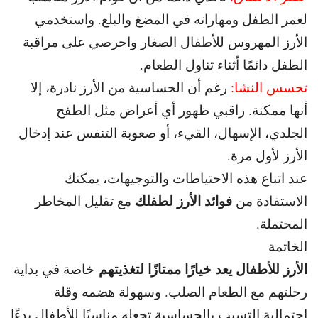
لعمر الطفل ومهاراته في المضغ والبلع. و
استخدمي
الأرز المهروس للأطفال الصغار واحرصي على مراقبة
الطفل دائمًا أثناء تناول الطعام.
تحسس النشا:
رغم أن الحساسية من الأرز نادرة، إلا
أنها ممكنة.
راقبي ظهور أي أعراض مثل الطفح
الجلدي، الإسهال، القيء، أو صعوبة التنفس عند إدخال
الأرز لأول مرة.
عند اتباع هذه الاحتياطات والتوجيهات، يمكنك
فوائد الأرز لطفلك
الاستفادة من
مع تقليل المخاطر
المحتملة.
الخاتمة
الأرز للأطفال يعد خيارًا ممتازًا لتغذيتهم
خاصة في بداية
رحلتهم مع الطعام الصلب. و
سهولة هضمه وقلة
احتمالية التسبب بالحساسية تجعله مناسبًا للأطفال بدءًا