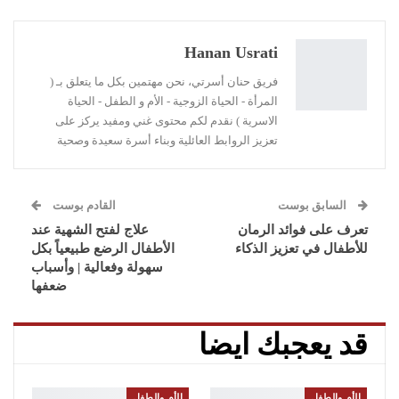
Pinterest
WhatsApp
ReddIt
البريد الإلكتروني
Linkedin
طباعة
Hanan Usrati
فريق حنان أسرتي، نحن مهتمين بكل ما يتعلق بـ (
المرأة - الحياة الزوجية - الأم و الطفل - الحياة
الاسرية ) نقدم لكم محتوى غني ومفيد يركز على
تعزيز الروابط العائلية وبناء أسرة سعيدة وصحية
السابق بوست
القادم بوست
تعرف على فوائد الرمان
علاج لفتح الشهية عند
للأطفال في تعزيز الذكاء
الأطفال الرضع طبيعياً بكل
سهولة وفعالية | وأسباب
ضعفها
قد يعجبك ايضا
الأم والطفل
الأم والطفل