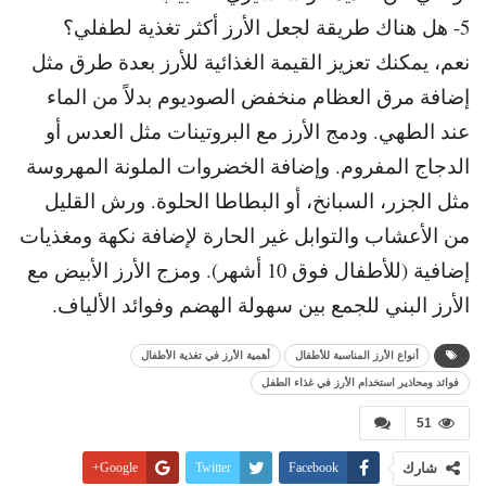
5- هل هناك طريقة لجعل الأرز أكثر تغذية لطفلي؟
نعم، يمكنك تعزيز القيمة الغذائية للأرز بعدة طرق مثل
إضافة مرق العظام منخفض الصوديوم بدلاً من الماء
عند الطهي. و
دمج الأرز مع البروتينات مثل العدس أو
الدجاج المفروم. و
إضافة الخضروات الملونة المهروسة
مثل الجزر، السبانخ، أو البطاطا الحلوة. و
رش القليل
من الأعشاب والتوابل غير الحارة لإضافة نكهة ومغذيات
إضافية (للأطفال فوق 10 أشهر). و
مزج الأرز الأبيض مع
الأرز البني للجمع بين سهولة الهضم وفوائد الألياف.
أنواع الأرز المناسبة للأطفال
أهمية الأرز في تغذية الأطفال
فوائد ومحاذير استخدام الأرز في غذاء الطفل
51
شارك
Facebook
Twitter
Google+