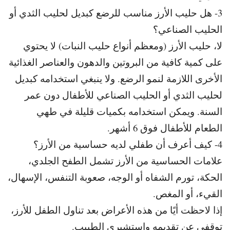
3- هل حليب الأرز مناسب للرضع كبديل لحليب الثدي أو
الحليب الصناعي؟
لا، حليب الأرز (ومعظم أنواع حليب النبات) لا يحتوي
على
كمية كافية من البروتين والدهون والعناصر الغذائية
الأخرى اللازمة لنمو الرضع. و
لا ينبغي استخدامه كبديل
لحليب الثدي أو الحليب الصناعي للأطفال دون عمر
السنة. و
يمكن استخدامه بكميات قليلة في طهي
الطعام للأطفال فوق 6 أشهر.
4- كيف أعرف أن طفلي لديه حساسية من الأرز؟
علامات الحساسية من الأرز تشمل الطفح الجلدي،
الحكة، تورم الشفاه أو الوجه، صعوبة التنفس، الإسهال،
القيء، أو المغص.
إذا لاحظت أيًا من هذه الأعراض بعد تناول الطفل للأرز،
توقفي عن تقديمه واستشيري الطبيب.