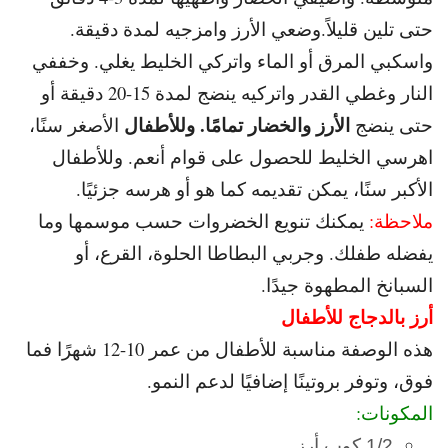
حتى تلين قليلاً.و
ضعي الأرز وامزجيه لمدة دقيقة.
و
اسكبي المرق أو الماء واتركي الخليط يغلي. و
خففي
النار وغطي القدر واتركيه ينضج لمدة 15-20 دقيقة أو
الأرز والخضار تمامًا. و
للأطفال
حتى ينضج
الأصغر سنًا،
اهرسي الخليط للحصول على قوام أنعم. و
للأطفال
الأكبر سنًا، يمكن تقديمه كما هو أو هرسه جزئيًا.
ملاحظة:
يمكنك تنويع الخضروات حسب موسمها وما
يفضله طفلك. و
جربي البطاطا الحلوة، القرع، أو
السبانخ المطهوة جيدًا.
أرز بالدجاج للأطفال
هذه الوصفة مناسبة للأطفال من عمر 10-12 شهرًا فما
فوق، وتوفر بروتينًا إضافيًا لدعم النمو.
المكونات:
1/2 كوب أرز.