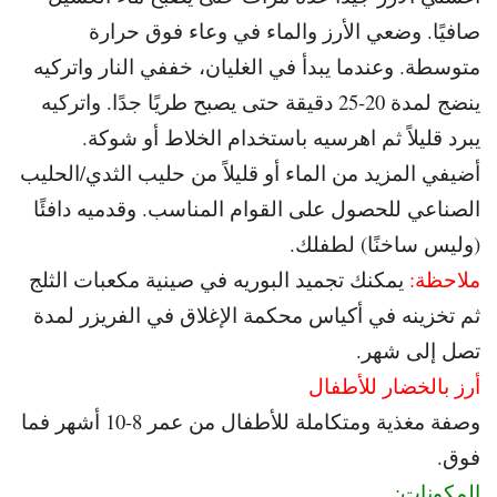
صافيًا. و
ضعي الأرز والماء في وعاء فوق حرارة
متوسطة. و
عندما يبدأ في الغليان، خففي النار واتركيه
ينضج لمدة 20-25 دقيقة حتى يصبح طريًا جدًا. و
اتركيه
يبرد قليلاً ثم اهرسيه باستخدام الخلاط أو شوكة.
أضيفي المزيد من الماء أو قليلاً من حليب الثدي/الحليب
الصناعي للحصول على القوام المناسب. و
قدميه دافئًا
(وليس ساخنًا) لطفلك.
ملاحظة:
يمكنك تجميد البوريه في صينية مكعبات الثلج
ثم تخزينه في أكياس محكمة الإغلاق في الفريزر لمدة
تصل إلى شهر.
أرز بالخضار للأطفال
وصفة مغذية ومتكاملة للأطفال من عمر 8-10 أشهر فما
فوق.
المكونات: