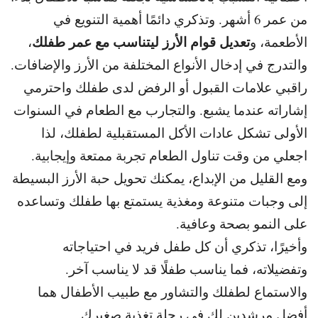
من عمر 6 أشهر. و
تذكري دائمًا أهمية التنويع في
تعديل قوام الأرز ليتناسب
مع عمر طفلك
الأطعمة، و
،
والتدرج في إدخال الأنواع المختلفة من الأرز والإضافات.
راقبي علامات القبول أو الرفض لدى طفلك واحترمي
إشاراته عندما يشبع. و
التجارب مع الطعام في السنوات
الأولى تشكل عادات الأكل المستقبلية لطفلك، لذا
اجعلي من وقت تناول الطعام تجربة ممتعة وإيجابية.
و
مع القليل من الإبداع، يمكنك تحويل حبة الأرز البسيطة
إلى
وجبات متنوعة ومغذية يستمتع بها طفلك وتساعده
على النمو بصحة وعافية.
وأخيرًا،
تذكري أن كل طفل فريد في احتياجاته
وتفضيلاته، فما يناسب طفلًا قد لا يناسب آخر.
و
الاستماع لطفلك والتشاور مع طبيب الأطفال هما
أفضل مرشدين لك في رحلة تغذية صغيرك.