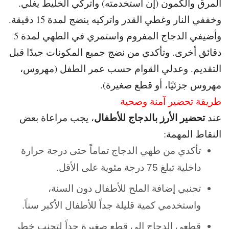
المرق والكمون (إن استخدمته) واتركي الخليط يغلي.
و
خففي النار وغطي القدر واتركيه ينضج لمدة 15 دقيقة.
و
أضيفي الدجاج المفروم واستمري في الطهي لمدة 5
دقائق أخرى. و
تأكدي من نضج جميع المكونات جيدًا قبل
التقديم. و
عدلي القوام حسب عمر الطفل (مهروس،
مهروس جزئيًا، أو قطع صغيرة).
طريقة تحضير آمنة وصحية
تحضير الأرز بالدجاج للأطفال
عند
، يجب مراعاة بعض
النقاط المهمة:
تأكدي من طهي الدجاج تماماً حتى درجة حرارة
داخلية تبلغ 75 درجة مئوية على الأقل.
تجنبي إضافة الملح للأطفال دون السنة،
واستخدمي كمية قليلة جداً للأطفال الأكبر سناً.
قطعي الدجاج إلى قطع صغيرة جداً لتجنب خطر