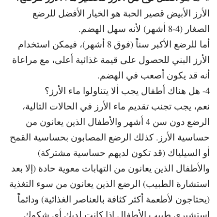
الأرز الأبيض قصير الحبة هو الخيار الأفضل للرضع
الصغار (4-8 أشهر) لأنه سهل الهضم.
أما للرضع الأكبر سناً (فوق 8 أشهر)، فيمكن استخدام
الأرز البني للحصول
على قيمة غذائية أعلى، مع مراعاة
أنه قد يكون أصعب في الهضم.
4- هل هناك أطفال يجب ألا يتناولوا ماء الأرز؟
نعم، يجب تجنب تقديم ماء الأرز في الحالات التالية،
الرضع دون سن 4 أشهر و
الأطفال الذين يعانون من
حساسية الأرز. كذلك
الرضع المصابون بحساسية القمح
أو السيلياك (قد تكون لديهم حساسية مشتركة)
و
الأطفال الذين يعانون من التهابات معوية حادة (إلا بعد
استشارة الطبيب)
الرضع الذين يعانون من سوء التغذية
(يحتاجون لأطعمة أكثر كثافة بالعناصر الغذائية) و
دائماً
استشيري طبيب الأطفال إذا كانت لديك أي شكوك