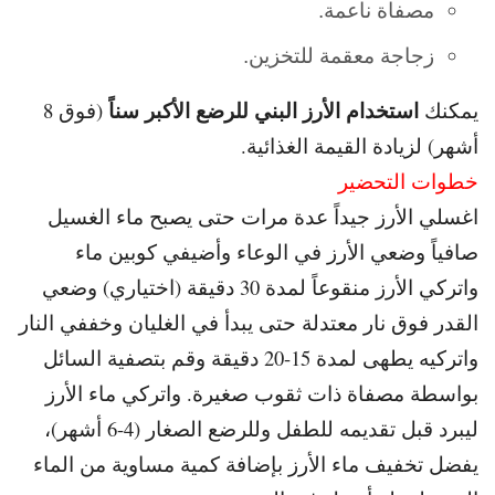
مصفاة ناعمة.
زجاجة معقمة للتخزين.
استخدام الأرز البني للرضع الأكبر سناً
يمكنك
(فوق 8
أشهر) لزيادة القيمة الغذائية.
خطوات التحضير
اغسلي الأرز جيداً عدة مرات حتى يصبح ماء الغسيل
صافياً و
ضعي الأرز في الوعاء وأضيفي كوبين ماء
و
اتركي الأرز منقوعاً لمدة 30 دقيقة (اختياري) و
ضعي
القدر فوق نار معتدلة حتى يبدأ في الغليان و
خففي النار
واتركيه يطهى لمدة 15-20 دقيقة و
قم بتصفية السائل
بواسطة مصفاة ذات ثقوب صغيرة. و
اتركي ماء الأرز
ليبرد قبل تقديمه للطفل و
للرضع الصغار (4-6 أشهر)،
يفضل تخفيف ماء الأرز بإضافة كمية مساوية من الماء