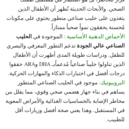
الصحي. و
الأبحاث الحديثة تُظهر أن الأطفال الذين
يتغذون على حليب صناعي متطور يحتوي على مكونات
مُحسنة يحققون نمواً صحياً ممتازاً.
الحليب
الأحماض الدهنية الأساسية
: الموجودة في
الصناعي عالي الجودة
تدعم التطور المعرفي والبصري
للطفل. و
دراسات طويلة المدى أظهرت أن الأطفال
الذين تناولوا حليباً صناعياً مُدعماً
بـ DHA وARA حققوا
درجات أفضل في اختبارات الذكاء والمهارات الحركية.
البروبيوتيك:
موجود في الحليب الصناعي المتطور
يساهم في بناء جهاز هضمي صحي
وقوي، مما يقلل من
مخاطر الإصابة بالحساسيات الغذائية والأمراض المعوية
في المستقبل. و
هذا يعني صحة أفضل وزيارات أقل
للطبيب.