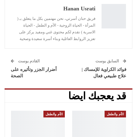
البريد الإلكتروني
Linkedin
طباعة
Hanan Usrati
فريق حنان أسرتي، نحن مهتمين بكل ما يتعلق بـ (
المرأة - الحياة الزوجية - الأم و الطفل - الحياة
الاسرية ) نقدم لكم محتوى غني ومفيد يركز على
تعزيز الروابط العائلية وبناء أسرة سعيدة وصحية
السابق بوست
القادم بوست
فوائد الكراوية للإمساك |
أضرار الجزر وتأثيره على
علاج طبيعي فعال
الصحة
قد يعجبك ايضا
الأم والطفل
الأم والطفل