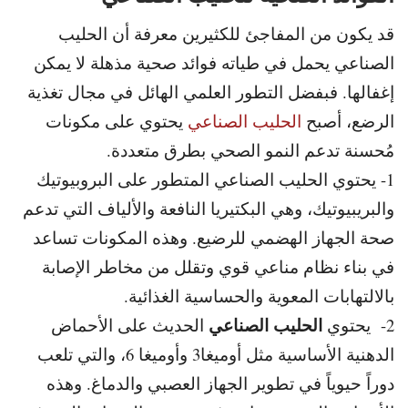
قد يكون من المفاجئ للكثيرين معرفة أن الحليب
الصناعي يحمل في طياته فوائد صحية مذهلة لا يمكن
إغفالها.
فبفضل التطور العلمي الهائل في مجال تغذية
الرضع، أصبح
الحليب الصناعي
يحتوي على مكونات
مُحسنة تدعم النمو الصحي بطرق متعددة.
1- يحتوي الحليب الصناعي المتطور على البروبيوتيك
والبريبيوتيك، وهي البكتيريا النافعة والألياف التي تدعم
صحة الجهاز الهضمي للرضيع. و
هذه المكونات تساعد
في بناء نظام مناعي قوي وتقلل من مخاطر الإصابة
بالالتهابات المعوية والحساسية الغذائية.
الحليب الصناعي
2- يحتوي
الحديث على الأحماض
الدهنية الأساسية مثل أوميغا
3 وأوميغا 6، والتي تلعب
دوراً حيوياً في تطوير الجهاز العصبي والدماغ. و
هذه