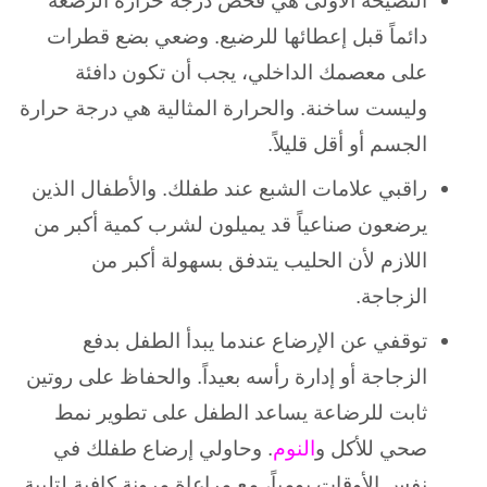
النصيحة الأولى هي فحص درجة حرارة الرضعة
دائماً قبل إعطائها للرضيع. و
ضعي بضع قطرات
على معصمك الداخلي، يجب أن تكون دافئة
وليست ساخنة. و
الحرارة المثالية هي درجة حرارة
الجسم أو أقل قليلاً.
راقبي علامات الشبع عند طفلك. و
الأطفال الذين
يرضعون صناعياً قد يميلون لشرب كمية أكبر من
اللازم لأن الحليب يتدفق بسهولة أكبر من
الزجاجة.
توقفي عن الإرضاع عندما يبدأ الطفل بدفع
الزجاجة أو إدارة رأسه بعيداً. و
الحفاظ على روتين
ثابت للرضاعة يساعد الطفل على تطوير نمط
صحي للأكل و
النوم
. و
حاولي إرضاع طفلك في
نفس الأوقات يومياً، مع مراعاة مرونة كافية لتلبية