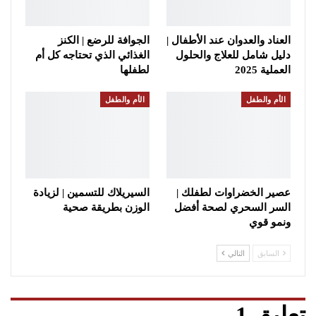
العناد والعدوان عند الأطفال |
الجوافة للرضع | الكنز
دليل شامل للعلاج والحلول
الغذائي الذي تحتاجه كل أم
العملية 2025
لطفلها
الأم والطفل
الأم والطفل
عصير الخضراوات لطفلك |
السيريلاك للتسمين | لزيادة
السر السحري لصحة أفضل
الوزن بطريقة صحية
ونمو قوي
السابق
التالي
تعليق 1