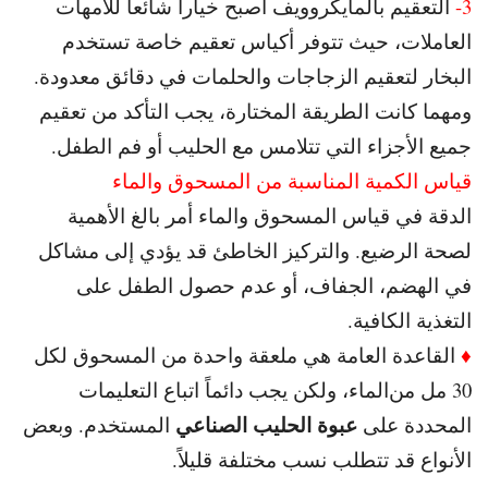
3-
التعقيم بالمايكروويف أصبح خياراً شائعاً للأمهات
العاملات، حيث تتوفر أكياس تعقيم خاصة تستخدم
البخار لتعقيم الزجاجات والحلمات في دقائق معدودة.
و
مهما كانت الطريقة المختارة، يجب التأكد من تعقيم
جميع الأجزاء التي تتلامس مع الحليب أو فم الطفل.
قياس الكمية المناسبة من المسحوق والماء
الدقة في قياس المسحوق والماء أمر بالغ الأهمية
لصحة الرضيع. و
التركيز الخاطئ قد يؤدي إلى مشاكل
في الهضم، الجفاف، أو عدم حصول الطفل على
التغذية الكافية.
♦
القاعدة العامة هي ملعقة واحدة من المسحوق لكل
30 مل من
الماء، ولكن يجب دائماً اتباع التعليمات
عبوة الحليب الصناعي
المحددة على
المستخدم. و
بعض
الأنواع قد تتطلب نسب مختلفة قليلاً.