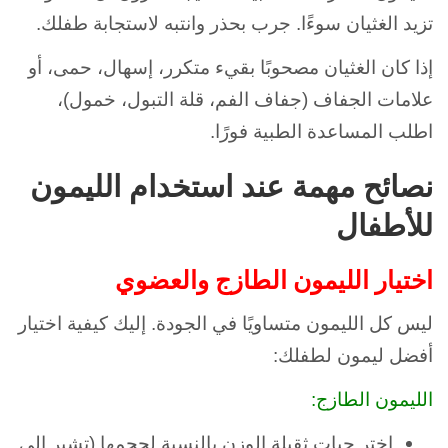
تزيد الغثيان سوءًا. جرب بحذر وانتبه لاستجابة طفلك.
إذا كان الغثيان مصحوبًا بقيء متكرر، إسهال، حمى، أو
علامات الجفاف (جفاف الفم، قلة التبول، خمول)،
اطلب المساعدة الطبية فورًا.
نصائح مهمة عند استخدام الليمون
للأطفال
اختيار الليمون الطازج والعضوي
ليس كل الليمون متساويًا في الجودة. إليك كيفية اختيار
أفضل ليمون لطفلك:
الليمون الطازج:
اختر حبات ثقيلة الوزن بالنسبة لحجمها (تشير إلى