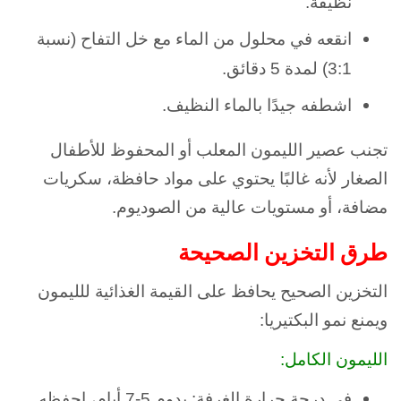
نظيفة.
انقعه في محلول من الماء مع خل التفاح (نسبة
3:1) لمدة 5 دقائق.
اشطفه جيدًا بالماء النظيف.
تجنب عصير الليمون المعلب أو المحفوظ للأطفال
الصغار لأنه غالبًا يحتوي على مواد حافظة، سكريات
مضافة، أو مستويات عالية من الصوديوم.
طرق التخزين الصحيحة
التخزين الصحيح يحافظ على القيمة الغذائية للليمون
ويمنع نمو البكتيريا:
الليمون الكامل:
في درجة حرارة الغرفة: يدوم 5-7 أيام، احفظه