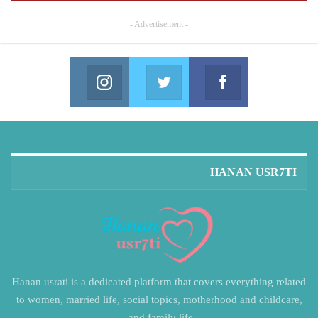
- Advertisement -
Instagram
Twitter
Facebook
in us on Instagram
Join us on Twitter
Join us on Facebook
HANAN USR7TI
Hanan usrati is a dedicated platform that covers everything related
to women, married life, social topics, motherhood and childcare,
and family life.