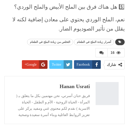
5️⃣ هل هناك فرق بين الملح الأبيض والملح الوردي؟
نعم، الملح الوردي يحتوي على معادن إضافية لكنه لا
يقلل من تأثير الصوديوم الضار.
أضرار زيادة الملح في الطعام
التخلص من زيادة الملح في الطعام
16
شارك
Facebook
Twitter
Google+
Pinterest
WhatsApp
ReddIt
البريد الإلكتروني
Linkedin
طباعة
Hanan Usrati
فريق حنان أسرتي، نحن مهتمين بكل ما يتعلق بـ (
المرأة - الحياة الزوجية - الأم و الطفل - الحياة
الاسرية ) نقدم لكم محتوى غني ومفيد يركز على
تعزيز الروابط العائلية وبناء أسرة سعيدة وصحية