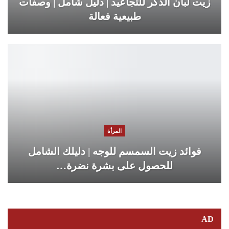
زيت لبان الذكر للتجاعيد | دليل شامل | وصفات
طبيعية فعالة
المرأة
فوائد زيت السمسم للوجه | دليلك الشامل
للحصول على بشرة نضرة…
AD