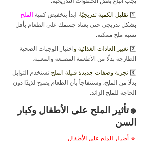
يجب اتباع بعض الخطوات التدريجية:
1️⃣
تقليل الكمية تدريجيًا،
ابدأ بتخفيض كمية
الملح
بشكل تدريجي حتى يعتاد جسمك على الطعام بأقل
نسبة ملح ممكنة.
2️⃣
تغيير العادات الغذائية و
اختيار الوجبات الصحية
الطازجة بدلًا من الأطعمة المصنعة والمعلبة.
3️⃣
تجربة وصفات جديدة قليلة الملح
تستخدم التوابل
بدلًا من الملح، وستتفاجأ بأن الطعام يصبح لذيذًا دون
الحاجة للملح الزائد.
تأثير الملح على الأطفال وكبار
🟢
السن
🔹 أضرار الملح على الأطفال