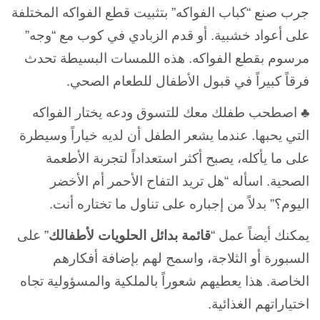
جرب صنع “كباب الفواكه” بتثبيت قطع الفواكه المختلفة
على أعواد خشبية. أو قدم الزبادي في كوب مع “وجه”
مرسوم بقطع الفواكه. هذه اللمسات البسيطة تحدث
فرقاً كبيراً في قبول الأطفال للطعام الصحي.
♣ اصطحب طفلك معك للتسوق ودعه يختار الفواكه
التي يحبها. عندما يشعر الطفل أن لديه خياراً وسيطرة
على ما يأكله، يصبح أكثر استعداداً لتجربة الأطعمة
الصحية. اسأله “هل تريد التفاح الأحمر أم الأخضر
اليوم؟” بدلاً من إجباره على تناول ما تختاره أنت.
يمكنك أيضاً عمل “
قائمة بدائل الحلويات لأطفالك
” على
السبورة أو الثلاجة، واسمح لهم بإضافة أفكارهم
الخاصة. هذا يعطيهم شعوراً بالملكية والمسؤولية تجاه
اختياراتهم الغذائية.