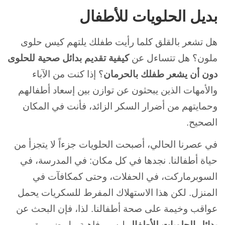
بديل الحلويات للأطفال
هل تشعر بالقلق كلما رأيت طفلك يلتهم كيس حلوى
ملون؟ هل تتساءل عن
كيفية تقديم بدائل صحية للحلوى
دون أن يشعر طفلك بالحرمان
؟ إذا كنت من الآباء
والأمهات الذين يبحثون عن توازن بين إسعاد أطفالهم
وحمايتهم من أضرار السكر الزائد، فأنت في المكان
الصحيح.
في عصرنا الحالي، أصبحت الحلويات جزءاً لا يتجزأ من
حياة أطفالنا. نجدها في كل مكان: في المدرسة، في
السوبرماركت، في الحفلات، وحتى كمكافآت في
المنزل. لكن هذا الاستهلاك المفرط للسكريات يحمل
عواقب وخيمة على صحة أطفالنا. لذا، فإن البحث عن
بدائل الحلويات للأطفال
ليس رفاهية، بل ضرورة