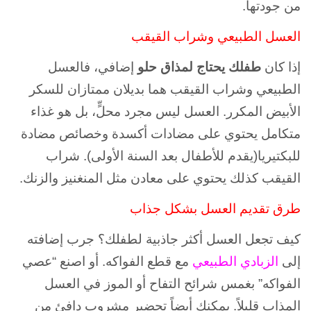
من جودتها.
العسل الطبيعي وشراب القيقب
إذا كان
طفلك يحتاج لمذاق حلو
إضافي، فالعسل
الطبيعي وشراب القيقب هما بديلان ممتازان للسكر
الأبيض المكرر. العسل ليس مجرد محلٍّ، بل هو غذاء
متكامل يحتوي على مضادات أكسدة وخصائص مضادة
للبكتيريا(يقدم للأطفال بعد السنة الأولى). شراب
القيقب كذلك يحتوي على معادن مثل المنغنيز والزنك.
طرق تقديم العسل بشكل جذاب
كيف تجعل العسل أكثر جاذبية لطفلك؟ جرب إضافته
إلى
الزبادي الطبيعي
مع قطع الفواكه. أو اصنع “عصي
الفواكه” بغمس شرائح التفاح أو الموز في العسل
المذاب قليلاً. يمكنك أيضاً تحضير مشروب دافئ من