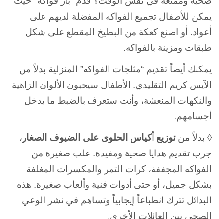
صحية وممتعة في نفس الوقت؟ قدم “بار فواكه” حيث
يمكن للأطفال تجميع الفواكه المفضلة لديهم على
أعواد. أو اصنع كعكة من البطيخ المقطع على شكل
طبقات ومزينة بالفواكه.
يمكنك أيضاً تقديم “مثلجات الفواكه” المنزلية بدلاً من
الآيس كريم التقليدي. الأطفال سيحبون الألوان الزاهية
والنكهات المنعشة، وأنت ستعرف بالضبط ما يدخل
أجسامهم.
◊ بدلاً من
توزيع أكياس الحلوى على الضيوف الصغار
،
جرب تقديم هدايا صحية ومفيدة. علب صغيرة من
الفواكه المجففة، كرات التمر والمكسرات المغلفة
بشكل جميل، أو حتى أدوات فنية وألعاب صغيرة. هذه
البدائل تترك انطباعاً إيجابياً وتساهم في نشر الوعي
الصحي بين العائلات الأخرى.