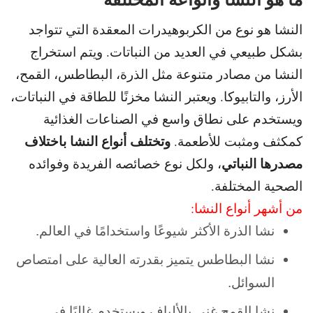
النشا هو نوع من الكربوهيدرات المعقدة التي تتواجد
بشكل طبيعي في العديد من النباتات. و
يتم استخراج
النشا من مصادر متنوعة مثل الذرة، البطاطس، القمح،
الأرز، والتابيوكا. و
يعتبر النشا مخزنًا للطاقة في النباتات،
ويستخدم على نطاق واسع في الصناعات الغذائية
و
تختلف أنواع النشا باختلاف
كمكثف ومثبت للأطعمة.
مصدرها النباتي
، ولكل نوع خصائصه الفريدة وفوائده
الصحية المختلفة.
من أشهر أنواع النشا:
نشا الذرة الأكثر شيوعًا واستخدامًا في العالم.
نشا البطاطس يتميز بقدرته العالية على امتصاص
السوائل.
نشا القمح غني بالألياف ويستخدم غالبًا في