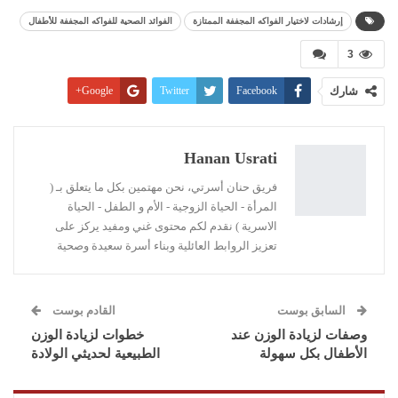
إرشادات لاختيار الفواكه المجففة الممتازة
الفوائد الصحية للفواكه المجففة للأطفال
3
شارك
Facebook
Twitter
Google+
Pinterest
WhatsApp
ReddIt
البريد الإلكتروني
Linkedin
طباعة
Hanan Usrati
فريق حنان أسرتي، نحن مهتمين بكل ما يتعلق بـ (
المرأة - الحياة الزوجية - الأم و الطفل - الحياة
الاسرية ) نقدم لكم محتوى غني ومفيد يركز على
تعزيز الروابط العائلية وبناء أسرة سعيدة وصحية
السابق بوست
القادم بوست
وصفات لزيادة الوزن عند
خطوات لزيادة الوزن
الأطفال بكل سهولة
الطبيعية لحديثي الولادة