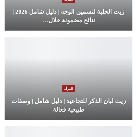
زيت الحلبة لتسمين الوجه | دليل شامل 2026 |
نتائج مضمونة خلال…
المرأة
زيت لبان الذكر للتجاعيد | دليل شامل | وصفات
طبيعية فعالة