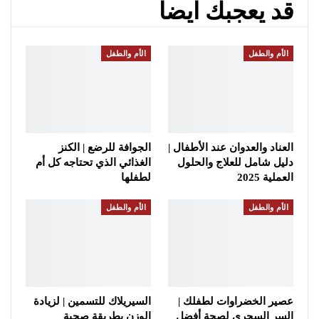
قد يعجبك ايضا
الأم والطفل
الأم والطفل
العناد والعدوان عند الأطفال |
الجوافة للرضع | الكنز
دليل شامل للعلاج والحلول
الغذائي الذي تحتاجه كل أم
العملية 2025
لطفلها
الأم والطفل
الأم والطفل
عصير الخضراوات لطفلك |
السيريلاك للتسمين | لزيادة
السر السحري لصحة أفضل
الوزن بطريقة صحية