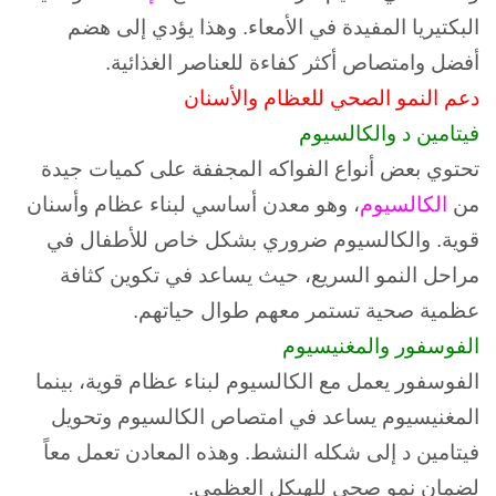
البكتيريا المفيدة في الأمعاء. و
هذا يؤدي إلى هضم
أفضل وامتصاص أكثر كفاءة للعناصر الغذائية.
دعم النمو الصحي للعظام والأسنان
فيتامين د والكالسيوم
تحتوي بعض أنواع الفواكه المجففة على كميات جيدة
من
الكالسيوم
، وهو معدن أساسي لبناء عظام وأسنان
قوية. و
الكالسيوم ضروري بشكل خاص للأطفال في
مراحل النمو السريع، حيث يساعد في تكوين كثافة
عظمية صحية تستمر معهم طوال حياتهم.
الفوسفور والمغنيسيوم
الفوسفور يعمل مع الكالسيوم لبناء عظام قوية، بينما
المغنيسيوم يساعد في امتصاص الكالسيوم وتحويل
فيتامين د إلى شكله النشط. و
هذه المعادن تعمل معاً
لضمان نمو صحي للهيكل العظمي.