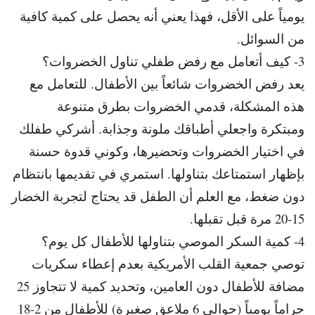
يومياً على الأقل، فهذا يعني أنه يحصل على كمية كافية
من السوائل.
3- كيف أتعامل مع رفض طفلي تناول الخضروات؟
يعد رفض الخضروات شائعاً بين الأطفال. للتعامل مع
هذه المشكلة، قدمي الخضروات بطرق متنوعة
ومبتكرة واجعلي أطباقك ملونة وجذابة. أشركي طفلك
في اختيار الخضروات وتحضيرها، وكوني قدوة حسنة
بإظهار استمتاعك بتناولها. استمري في تقديمها بانتظام
دون ضغط، مع العلم أن الطفل قد يحتاج لتجربة الخضار
15-20 مرة قبل تقبلها.
4- كمية السكر الموصي بتناولها للأطفال كل يوم؟
توصي جمعية القلب الأمريكية بعدم إعطاء سكريات
مضافة للأطفال دون العامين، وتحديد كمية لا تتجاوز 25
جراماً يومياً (حوالي 6 ملاعق صغيرة) للأطفال من 2-18