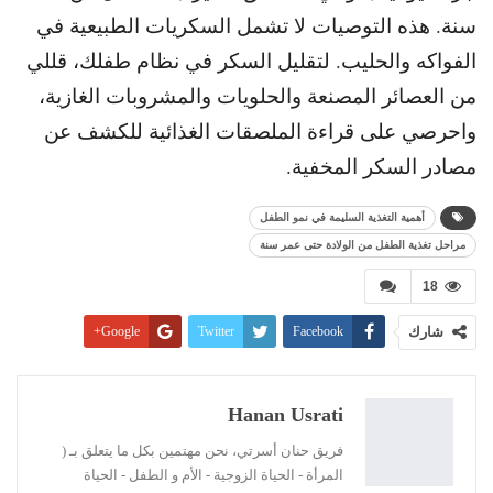
سنة. هذه التوصيات لا تشمل السكريات الطبيعية في
الفواكه والحليب. لتقليل السكر في نظام طفلك، قللي
من العصائر المصنعة والحلويات والمشروبات الغازية،
واحرصي على قراءة الملصقات الغذائية للكشف عن
مصادر السكر المخفية.
أهمية التغذية السليمة في نمو الطفل
مراحل تغذية الطفل من الولادة حتى عمر سنة
18
شارك
Facebook
Twitter
Google+
Pinterest
WhatsApp
ReddIt
البريد الإلكتروني
Linkedin
طباعة
Hanan Usrati
فريق حنان أسرتي، نحن مهتمين بكل ما يتعلق بـ (
المرأة - الحياة الزوجية - الأم و الطفل - الحياة