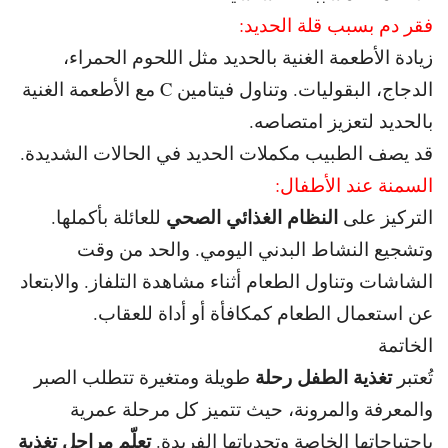
فقر دم بسبب قلة الحديد:
زيادة الأطعمة الغنية بالحديد مثل اللحوم الحمراء،
الدجاج، البقوليات. و
تناول فيتامين C مع الأطعمة الغنية
بالحديد لتعزيز امتصاصه.
قد يصف الطبيب مكملات الحديد في الحالات الشديدة.
السمنة عند الأطفال:
النظام الغذائي الصحي
التركيز على
للعائلة بأكملها.
و
تشجيع النشاط البدني اليومي. و
الحد من وقت
الشاشات وتناول الطعام أثناء مشاهدة التلفاز. و
الابتعاد
عن استعمال الطعام كمكافأة أو أداة للعقاب.
الخاتمة
تغذية الطفل رحلة
تُعتبر
طويلة ومتغيرة تتطلب الصبر
والمعرفة والمرونة، حيث تتميز كل مرحلة عمرية
تعلّم مراحل تغذية
باحتياجاتها الخاصة وتحدياتها الفريدة.