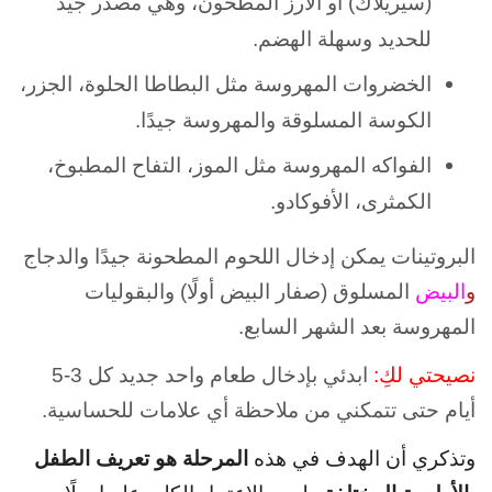
(سيريلاك) أو الأرز المطحون، وهي مصدر جيد
للحديد وسهلة الهضم.
الخضروات المهروسة مثل البطاطا الحلوة، الجزر،
الكوسة المسلوقة والمهروسة جيدًا.
الفواكه المهروسة مثل الموز، التفاح المطبوخ،
الكمثرى، الأفوكادو.
البروتينات يمكن إدخال اللحوم المطحونة جيدًا والدجاج
و
البيض
المسلوق (صفار البيض أولًا) والبقوليات
المهروسة بعد الشهر السابع.
نصيحتي لكِ:
ابدئي بإدخال طعام واحد جديد كل 3-5
أيام حتى تتمكني من ملاحظة أي علامات للحساسية.
المرحلة هو تعريف الطفل
وتذكري أن الهدف في هذه