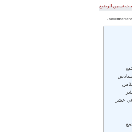
- Advertisement
يع
لسادس
ثامن
شر
اني عشر
ضع