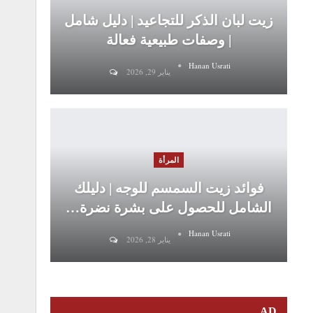
زيت لبان الذكر للتجاعيد | دليل شامل
| وصفات طبيعية فعالة
Hanan Usrati
يناير 29, 2026
المرأة
فوائد زيت السمسم للوجه | دليلك
الشامل للحصول على بشرة نضرة…
Hanan Usrati
يناير 28, 2026
AD