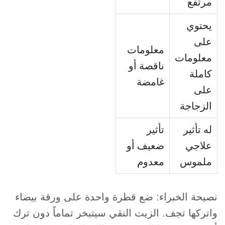
مرتفع
يحتوي
على
معلومات
معلومات
ناقصة أو
كاملة
غامضة
على
الزجاجة
له تأثير
تأثير
علاجي
ضعيف أو
ملموس
معدوم
نصيحة الخبراء: ضع قطرة واحدة على ورقة بيضاء
واتركها تجف. الزيت النقي سيتبخر تماماً دون ترك