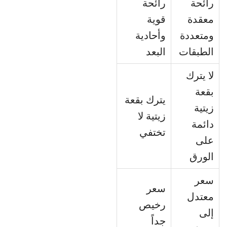
رائحة
رائحة
معقدة
قوية
ومتعددة
وأحادية
الطبقات
البعد
لا يترك
بقعة
يترك بقعة
زيتية
زيتية لا
دائمة
تختفي
على
الورق
سعر
سعر
معتدل
رخيص
إلى
جداً