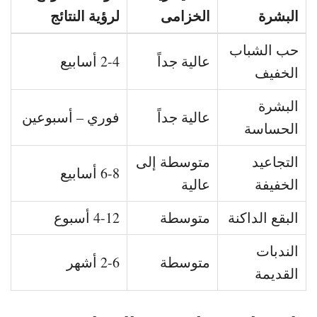
البشرة
الخزامى
لرؤية النتائج
حب الشباب
عالية جداً
2-4 أسابيع
الخفيف
البشرة
عالية جداً
فوري – أسبوعين
الحساسة
التجاعيد
متوسطة إلى
6-8 أسابيع
الخفيفة
عالية
البقع الداكنة
متوسطة
4-12 أسبوع
الندبات
متوسطة
2-6 أشهر
القديمة