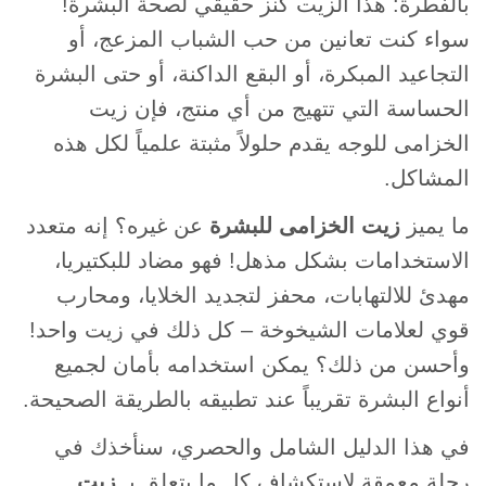
بالفطرة: هذا الزيت كنز حقيقي لصحة البشرة!
سواء كنت تعانين من حب الشباب المزعج، أو
التجاعيد المبكرة، أو البقع الداكنة، أو حتى البشرة
الحساسة التي تتهيج من أي منتج، فإن زيت
الخزامى للوجه يقدم حلولاً مثبتة علمياً لكل هذه
المشاكل.
ما يميز
زيت الخزامى للبشرة
عن غيره؟ إنه متعدد
الاستخدامات بشكل مذهل! فهو مضاد للبكتيريا،
مهدئ للالتهابات، محفز لتجديد الخلايا، ومحارب
قوي لعلامات الشيخوخة – كل ذلك في زيت واحد!
وأحسن من ذلك؟ يمكن استخدامه بأمان لجميع
أنواع البشرة تقريباً عند تطبيقه بالطريقة الصحيحة.
في هذا الدليل الشامل والحصري، سنأخذك في
رحلة معمقة لاستكشاف كل ما يتعلق بـ
زيت