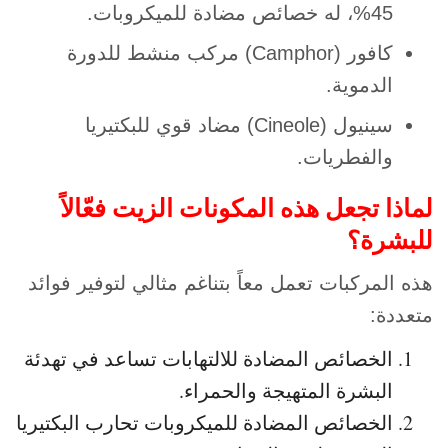
45%، له خصائص مضادة للميكروبات.
كافور (Camphor) مركب منشط للدورة
الدموية.
سينيول (Cineole) مضاد قوي للبكتيريا
والفطريات.
لماذا تجعل هذه المكونات الزيت فعّالاً
للبشرة؟
هذه المركبات تعمل معاً بتناغم مثالي لتوفير فوائد
متعددة:
الخصائص المضادة للالتهابات تساعد في تهدئة
البشرة المتهيجة والحمراء.
الخصائص المضادة للميكروبات تحارب البكتيريا