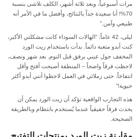
مرات أسبوعياً، وبعد ثلاثة أشهر، الكلف تلاشى بنسبة
70%! أنا سعيدة جداً بالنتائج، وأفضل ما في الأمر أنه
طبيعي وآمن.”
ليلى، 42 عاماً: “الهالات السوداء كانت مشكلتي الأكبر،
كنت أبدو متعبة دائماً. بدأت باستخدام زيت الورد
المخفف حول عيني برفق قبل النوم. بعد شهر ونصف،
لاحظت فرقاً واضحاً – المنطقة أصبحت أفتح وأقل
انتفاخاً. حتى زملائي في العمل لاحظوا أنني أبدو أكثر
حيوية!”
هذه التجارب الواقعية تؤكد أن زيت الورد يمكن أن
يحدث فرقاً حقيقياً عندما يُستخدم بانتظام وبالطريقة
الصحيحة.
مقارنة زيت الورد بمنتجات التفتيح