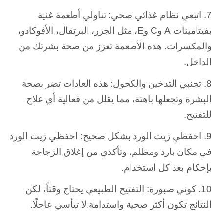
7. اتبعي نظام غذائي صحي: تناولي أطعمة غنية
بفيتامينات A وC وE، مثل الجزر، البرتقال، الأفوكادو،
والمكسرات. هذه الأطعمة تعزز من صحة بشرتك من
الداخل.
8. تجنبي التدخين والكحول: هذه العادات تضر بصحة
البشرة وتجعلها باهتة، مما يقلل من فعالية أي علاج
للتفتيح.
9. احفظي زيت الورد بشكل صحيح: احفظي زيت الورد
في مكان بارد ومظلم، وتأكدي من إغلاق الزجاجة
بإحكام بعد كل استخدام.
10. كوني صبورة: التفتيح الطبيعي يحتاج وقتاً، لكن
النتائج تكون أكثر صحية واستدامة.لا تيأسي عاجلًا.