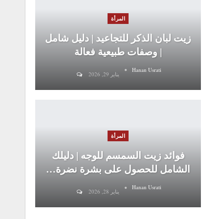
المرأة
زيت لبان الذكر للتجاعيد | دليل شامل
| وصفات طبيعية فعالة
Hanan Usrati
يناير 29, 2026
المرأة
فوائد زيت السمسم للوجه | دليلك
الشامل للحصول على بشرة نضرة…
Hanan Usrati
يناير 28, 2026