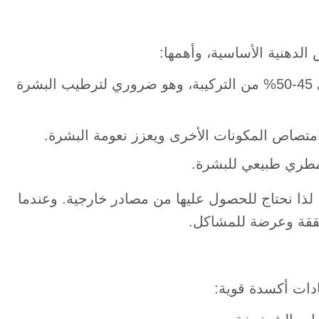
الدهنية الأساسية، وأهمها:
حمض اللينوليك (Linoleic Acid)، يصل إلى 45-50% من التركيبة، وهو ضروري لترطيب البشرة
 لذا نحتاج للحصول عليها من مصادر خارجية. وعندما
شققة وعرضة للمشاكل.
ات أكسدة قوية: