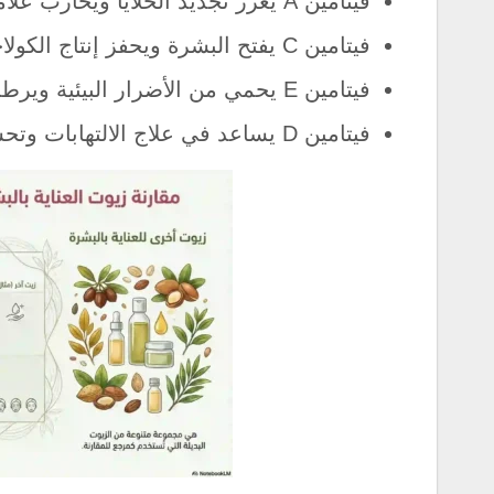
فيتامين A يعزز تجديد الخلايا ويحارب علامات الشيخوخة.
فيتامين C يفتح البشرة ويحفز إنتاج الكولاجين.
فيتامين E يحمي من الأضرار البيئية ويرطب البشرة بعمق.
فيتامين D يساعد في علاج الالتهابات وتحسين صحة البشرة.