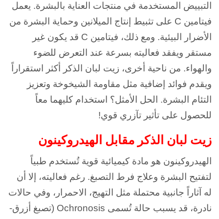
التبييض المستخدمة في منتجات العناية بالبشرة. يعمل
فيتامين C على تثبيط إنتاج الميلانين وحماية البشرة من
الأضرار البيئية. ومع ذلك، فيتامين C قد يكون غير
مستقر ويفقد فعاليته بسرعة عند التعرض للضوء
والهواء. من ناحية أخرى، زيت لبان الذكر أكثر استقراراً
ويقدم فوائد إضافية مثل مقاومة الشيخوخة وتعزيز
التئام البشرة. الحل الأمثل؟ استخدام كليهما معاً
للحصول على تأثير تآزري قوي!
زيت لبان الذكر مقابل الهيدروكينون
الهيدروكينون هو مادة كيميائية قوية تُستخدم طبياً
لتفتيح البشرة وعلاج فرط التصبغ. رغم فعاليته، إلا أن
له آثاراً جانبية محتملة مثل التهيج، الاحمرار، وفي حالات
نادرة، قد يسبب حالة تُسمى Ochronosis (تصبغ أزرق-