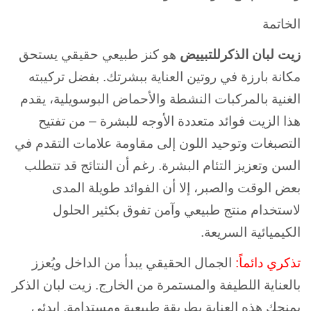
الخاتمة
زيت لبان الذكرللتبييض
هو كنز طبيعي حقيقي يستحق
مكانة بارزة في روتين العناية ببشرتك. بفضل تركيبته
الغنية بالمركبات النشطة والأحماض البوسويلية، يقدم
هذا الزيت فوائد متعددة الأوجه للبشرة – من تفتيح
التصبغات وتوحيد اللون إلى مقاومة علامات التقدم في
السن وتعزيز التئام البشرة. رغم أن النتائج قد تتطلب
بعض الوقت والصبر، إلا أن الفوائد طويلة المدى
لاستخدام منتج طبيعي وآمن تفوق بكثير الحلول
الكيميائية السريعة.
تذكري دائماً:
الجمال الحقيقي يبدأ من الداخل ويُعزز
بالعناية اللطيفة والمستمرة من الخارج. زيت لبان الذكر
يمنحك هذه العناية بطريقة طبيعية ومستدامة. ابدئي