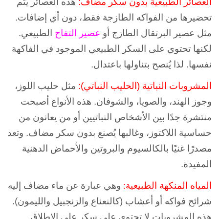
العصائر الطبيعية بدون سكر مضاف:
هذه العصائر يتم
تحضيرها من الفواكه الطازجة فقط، دون أي إضافات.
مثل عصير البرتقال الطازج أو
عصير التفاح
الطبيعي.
لكنها تحتوي على السكر الطبيعي الموجود في الفاكهة
نفسها. لذا يُنصح بتناولها باعتدال.
المشروبات النباتية (الحليب النباتي):
مثل حليب اللوز،
وجوز الهند، والصويا، والشوفان. هذه الأنواع أصبحت
منتشرة جدًا بين الأشخاص النباتيين أو من يعانون من
حساسية اللاكتوز، وغالبها يُصنع بدون سكر مضاف. وتعد
مصدرًا غنيًا بالكالسيوم والبروتين والأحماض الدهنية
المفيدة.
المياه المنكهة الطبيعية:
وهي عبارة عن ماء مضاف إليه
شرائح فواكه أو أعشاب (كالنعناع والزنجبيل والليمون).
هذه المشروبات لا تحتوي على سكر على الإطلاق