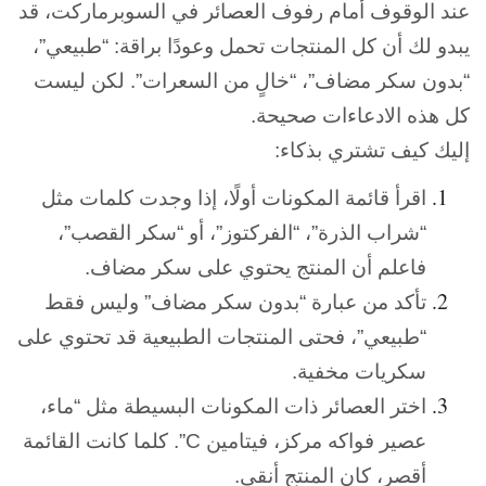
عند الوقوف أمام رفوف العصائر في السوبرماركت، قد
يبدو لك أن كل المنتجات تحمل وعودًا براقة: “طبيعي”،
“بدون سكر مضاف”، “خالٍ من السعرات”. لكن ليست
كل هذه الادعاءات صحيحة.
إليك كيف تشتري بذكاء:
اقرأ قائمة المكونات أولًا، إذا وجدت كلمات مثل
“شراب الذرة”، “الفركتوز”، أو “سكر القصب”،
فاعلم أن المنتج يحتوي على سكر مضاف.
تأكد من عبارة “بدون سكر مضاف” وليس فقط
“طبيعي”، فحتى المنتجات الطبيعية قد تحتوي على
سكريات مخفية.
اختر العصائر ذات المكونات البسيطة مثل “ماء،
عصير فواكه مركز، فيتامين C”. كلما كانت القائمة
أقصر، كان المنتج أنقى.