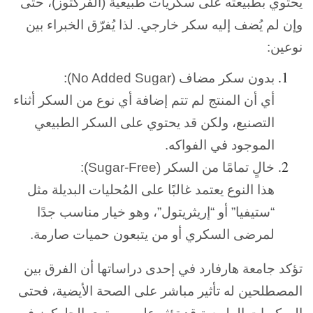
يحتوي بطبيعته على سكريات طبيعية (الفركتوز)، حتى
وإن لم يُضف إليه سكر خارجي. لذا يُفرّق الخبراء بين
نوعين:
بدون سكر مضاف (No Added Sugar):
أي أن المنتج لم تتم إضافة أي نوع من السكر أثناء
التصنيع، ولكن قد يحتوي على السكر الطبيعي
الموجود في الفواكه.
خالٍ تمامًا من السكر (Sugar-Free):
هذا النوع يعتمد غالبًا على المُحليات البديلة مثل
“ستيفيا” أو “إريثريتول”، وهو خيار مناسب جدًا
لمرضى السكري أو من يتبعون حميات صارمة.
تؤكد جامعة هارفارد في إحدى دراساتها أن الفرق بين
المصطلحين له تأثير مباشر على الصحة الأيضية، فحتى