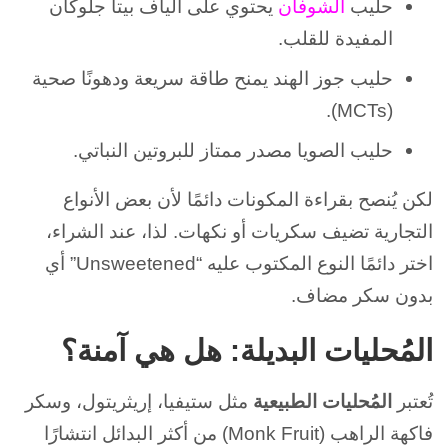
حليب
الشوفان
يحتوي على ألياف بيتا جلوكان
المفيدة للقلب.
حليب جوز الهند يمنح طاقة سريعة ودهونًا صحية
(MCTs).
حليب الصويا مصدر ممتاز للبروتين النباتي.
لكن يُنصح بقراءة المكونات دائمًا لأن بعض الأنواع
التجارية تضيف سكريات أو نكهات. لذا، عند الشراء،
اختر دائمًا النوع المكتوب عليه “Unsweetened” أي
بدون سكر مضاف.
المُحليات البديلة: هل هي آمنة؟
تُعتبر
المُحليات الطبيعية
مثل ستيفيا، إريثريتول، وسكر
فاكهة الراهب (Monk Fruit) من أكثر البدائل انتشارًا