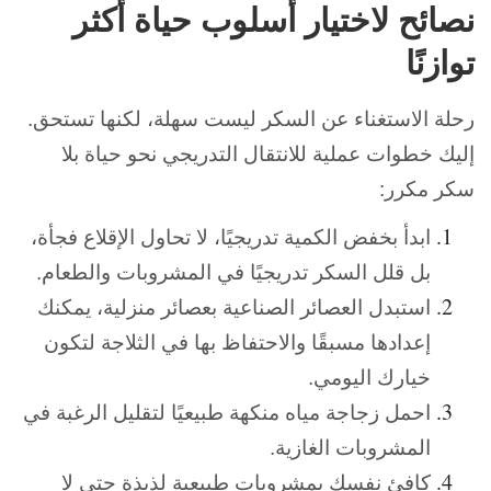
نصائح لاختيار أسلوب حياة أكثر
توازنًا
رحلة الاستغناء عن السكر ليست سهلة، لكنها تستحق.
إليك خطوات عملية للانتقال التدريجي نحو حياة بلا
سكر مكرر:
ابدأ بخفض الكمية تدريجيًا،
لا تحاول الإقلاع فجأة،
بل قلل السكر تدريجيًا في المشروبات والطعام.
استبدل العصائر الصناعية بعصائر منزلية،
يمكنك
إعدادها مسبقًا والاحتفاظ بها في الثلاجة لتكون
خيارك اليومي.
احمل زجاجة مياه منكهة طبيعيًا
لتقليل الرغبة في
المشروبات الغازية.
كافئ نفسك بمشروبات طبيعية لذيذة
حتى لا