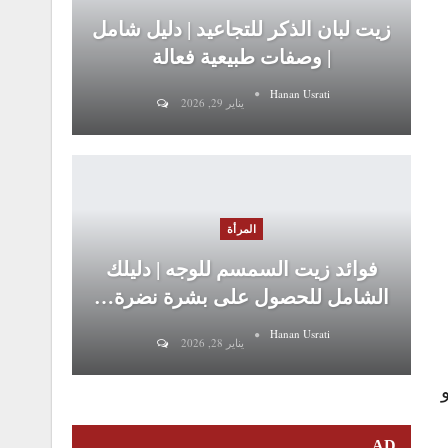
زيت لبان الذكر للتجاعيد | دليل شامل
| وصفات طبيعية فعالة
Hanan Usrati
يناير 29, 2026
المرأة
فوائد زيت السمسم للوجه | دليلك
الشامل للحصول على بشرة نضرة…
Hanan Usrati
يناير 28, 2026
AD