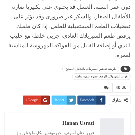
دون عمر السنة. العسل قد يحتوي على بكتيريا ضارة
للأطفال الصغار، والسكر غير ضروري وقد يؤثر على
تفضيلات الطعم المستقبلية للطفل. إذا كان طفلك
يرفض طعم السيريلاك العادي، جربي خلطه مع حليب
الثدي أو إضافة القليل من الفواكه المهروسة المناسبة
لعمره.
طريقة تحضير السيريلاك بالشكل الصحيح
فوائد السيريلاك للرضع: نظرة علمية شاملة
48
شارك
Facebook
Twitter
Google+
Pinterest
WhatsApp
ReddIt
البريد الإلكتروني
Linkedin
طباعة
Hanan Usrati
فريق حنان أسرتي، نحن مهتمين بكل ما يتعلق بـ (