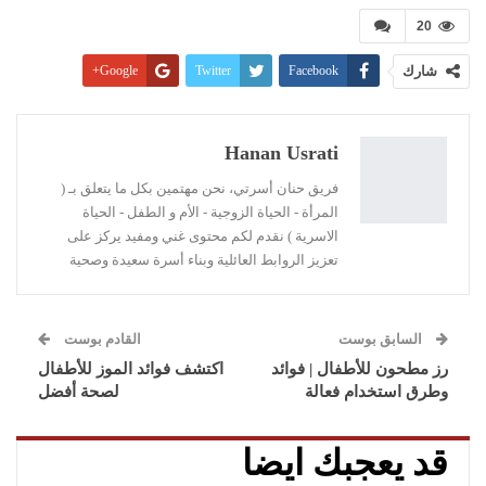
20
شارك
Facebook
Twitter
Google+
Pinterest
WhatsApp
ReddIt
البريد الإلكتروني
Linkedin
طباعة
Hanan Usrati
فريق حنان أسرتي، نحن مهتمين بكل ما يتعلق بـ (
المرأة - الحياة الزوجية - الأم و الطفل - الحياة
الاسرية ) نقدم لكم محتوى غني ومفيد يركز على
تعزيز الروابط العائلية وبناء أسرة سعيدة وصحية
السابق بوست
القادم بوست
رز مطحون للأطفال | فوائد
اكتشف فوائد الموز للأطفال
وطرق استخدام فعالة
لصحة أفضل
قد يعجبك ايضا