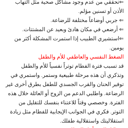
⇐تحققي من عدم وجود مشاكل صحية مثل التهاب
الأذن أو تسنين مؤلم.
⇐ جربي أوضاعاً مختلفة للرضاعة.
⇐ أرضعي في مكان هادئ وبعيد عن المشتتات.
⇐استشيري الطبيب إذا استمرت المشكلة أكثر من
يومين.
الضغط النفسي والعاطفي للأم والطفل
قد تسبب فترة الفطام توتراً نفسياً للأم والطفل
و
تذكري أن هذه مرحلة طبيعية وستمر. و
استمري في
توفير الحنان والقرب الجسدي للطفل بطرق أخرى غير
الرضاعة. و
اطلبي الدعم من الزوج أو العائلة خلال هذه
الفترة. و
خصصي وقتاً للاعتناء بنفسك للتقليل من
التوتر.
فكري في الجوانب الإيجابية للفطام مثل زيادة
استقلاليتك واستقلالية طفلك.