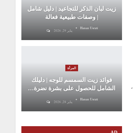
زيت لبان الذكر للتجاعيد | دليل شامل
| وصفات طبيعية فعالة
Hanan Usrati
يناير 29, 2026
المرأة
فوائد زيت السمسم للوجه | دليلك
الشامل للحصول على بشرة نضرة…
Hanan Usrati
يناير 28, 2026
AD