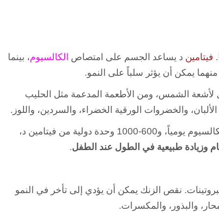
فيتامين
د يساعد الجسم على امتصاص
الكالسيوم
، بينما
ما يمكن أن يؤثر سلباً على النمو.
 لأشعة الشمس، ومن الأطعمة المدعمة مثل الحليب
لألبان، والخضروات الورقية الخضراء، والسردين، واللوز.
الأطفال بحاجة إلى حوالي 1000-1300 ملغ من الكالسيوم يومياً، و600-1000 وحدة دولية من فيتامين د،
م وزيادة طبيعية في الطول عند الطفل
.
روتينات. نقص الزنك يمكن أن يؤدي إلى تأخر في النمو
محار، والبذور، والمكسرات.